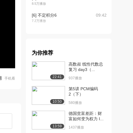
8.5万播放
[6] 不定积分6
09:42
7.2万播放
[7] 不定积分7
09:47
6.1万播放
[8] 另一个u换元法的例子
06:05
为你推荐
5.7万播放
高数叔 线性代数总
[9] 定积分介绍
09:27
复习 day3（...
8.9万播放
22:41
937播放
手机看
[10] 定积分2
09:24
第5讲 PCM编码
6.9万播放
2（下）
[11] 定积分3(曲线下面积)
09:54
10:50
580播放
6.4万播放
德国贫富差距：财
[12] 定积分4
10:00
富如何变为权力 I...
5.3万播放
13:59
1437播放