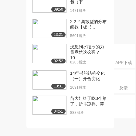
包（下...
[21] 旋转体2
07:39
09:50
1471播放
3.2万播放
2.2.2 离散型的分布
[22] 旋转体3
09:07
函数【板书...
3.3万播放
13:21
5601播放
[23] 旋转体4
08:30
没想到水结冰的力
3.0万播放
量竟然这么强？
10...
[24] 旋转体5
09:37
02:52
8205播放
APP下载
3.2万播放
14行书的结构变化
[25] 旋转体6
09:27
（一）开合变化、...
2.9万播放
13:31
2691播放
反馈
[26] 旋转体7
10:14
苗大姐终于吃3个菜
2.8万播放
了，折耳凉拌、蒜...
04:51
888播放
[27] 旋转体8
04:23
2.6万播放
[28] [微积分-积分学]-数列
09:56