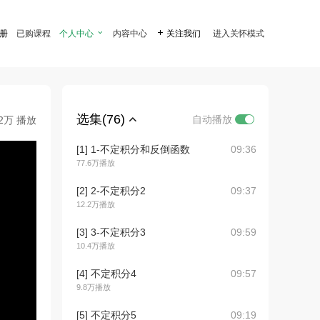
注册
已购课程
个人中心

内容中心

关注我们
进入关怀模式
选集(76)
自动播放
.2万 播放
[1] 1-不定积分和反倒函数
09:36
77.6万播放
[2] 2-不定积分2
09:37
12.2万播放
[3] 3-不定积分3
09:59
10.4万播放
[4] 不定积分4
09:57
9.8万播放
[5] 不定积分5
09:19