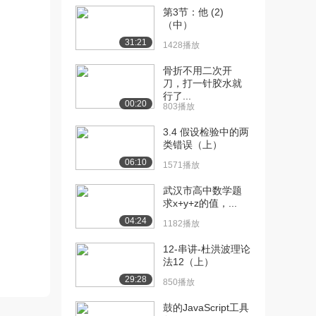
[13] 定积分5
10:05
第3节：他 (2)
4.6万播放
（中）
31:21
1428播放
[14] 替换法求定积分
09:02
5.0万播放
骨折不用二次开
刀，打一针胶水就
[15] 三角代换1
07:45
行了...
5.3万播放
00:20
803播放
[16] 三角代换2
08:18
3.4 假设检验中的两
4.2万播放
类错误（上）
06:10
1571播放
[17] 三角代换3
17:59
4.0万播放
武汉市高中数学题
求x+y+z的值，...
[18] 周期函数的定积分
15:50
04:24
1182播放
4.8万播放
12-串讲-杜洪波理论
[19] 简单的微分方程
14:33
法12（上）
8.4万播放
29:28
850播放
[20] 旋转体1
10:13
4.5万播放
鼓的JavaScript工具