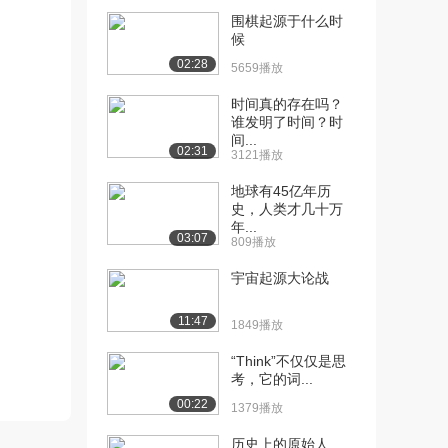
7.6万播放
围棋起源于什么时
候
[13] 癌症
12:36
02:28
5659播放
8.0万播放
时间真的存在吗？
[14] 遗传概述
17:26
谁发明了时间？时
6.8万播放
间...
02:31
3121播放
[15] 庞尼特方格
25:16
5.6万播放
地球有45亿年历
史，人类才几十万
[16] Hardy-Weinberg原理
年...
14:56
03:07
809播放
5.1万播放
宇宙起源大论战
[17] 伴性性状
14:18
4.8万播放
11:47
1849播放
[18] 细菌
18:25
“Think”不仅仅是思
7.5万播放
考，它的词...
[19] 病毒
23:16
00:22
1379播放
6.7万播放
历史上的原始人