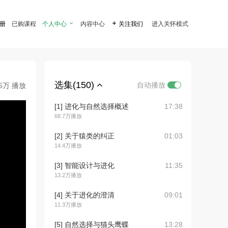
注册
已购课程
个人中心

内容中心

关注我们
进入关怀模式
选集(150)
自动播放
.5万 播放
[1] 进化与自然选择概述
17:38
68.7万播放
[2] 关于猿类的纠正
01:03
14.4万播放
[3] 智能设计与进化
11:35
13.2万播放
[4] 关于进化的澄清
09:01
11.3万播放
[5] 自然选择与猫头鹰蝶
13:28