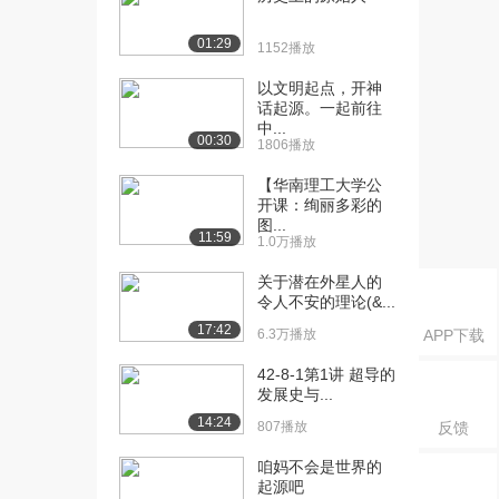
[20] ATP三磷酸腺苷
13:34
8.1万播放
01:29
1152播放
[21] 细胞呼吸概述
14:18
以文明起点，开神
8.7万播放
话起源。一起前往
中...
00:30
[22] 从生物学角度复习氧
13:28
1806播放
化还原反应
【华南理工大学公
5.9万播放
开课：绚丽多彩的
图...
[23] 细胞呼吸中的氧化还
17:07
11:59
1.0万播放
原反应
5.6万播放
关于潜在外星人的
令人不安的理论(&...
[24] 糖酵解
13:29
17:42
6.3万播放
APP下载
8.6万播放
42-8-1第1讲 超导的
[25] 克雷布斯循环
17:46
发展史与...
6.3万播放
14:24
807播放
反馈
[26] 电子传递链
17:15
咱妈不会是世界的
6.3万播放
起源吧