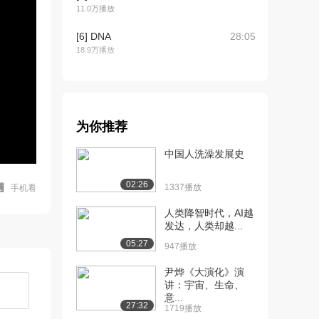
11.0万播放
[6] DNA
28:05
18.9万播放
[7] 物种变异
19:51
11.2万播放
[8] 染色体,染色单体,染色
18:23
为你推荐
质等
12.0万播放
中国人洗澡发展史
[9] 有丝分裂,减数分裂和有
18:23
02:26
1337播放
手机看
性繁殖
11.6万播放
人类降智时代，AI越
发达，人类却越...
[10] 有丝分裂的过程
20:41
05:27
947播放
12.4万播放
尹烨《大演化》演
[11] 减数分裂
27:23
讲：宇宙、生命、
13.0万播放
意...
27:32
1719播放
[12] 胚胎干细胞
19:54