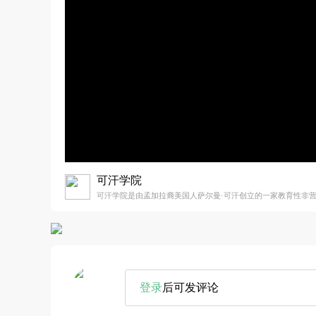
可汗学院
可汗学院是由孟加拉裔美国人萨尔曼·可汗创立的一家教育性非
登录
后可发评论