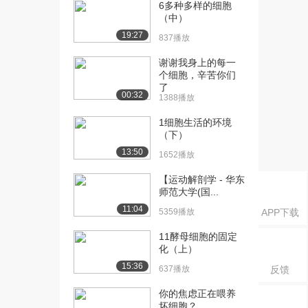
6多种多样的细胞
[20] ATP三磷酸腺苷
13:34
（中）
8.1万播放
19:27
837播放
[21] 细胞呼吸概述
14:18
8.7万播放
谢谢我身上的每一
个细胞，辛苦你们
[22] 从生物学角度复习氧
了
13:28
00:32
1388播放
化还原反应
5.9万播放
1细胞生活的环境
（下）
[23] 细胞呼吸中的氧化还
17:07
13:50
1652播放
原反应
5.6万播放
【运动解剖学 - 华东
师范大学(国...
[24] 糖酵解
13:29
11:04
8.6万播放
5359播放
APP下载
11酵母细胞的固定
[25] 克雷布斯循环
17:46
化（上）
6.3万播放
15:36
637播放
反馈
[26] 电子传递链
17:15
6.3万播放
你的焦虑正在喂养
坏细胞？