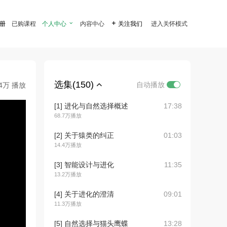
注册
已购课程
个人中心

内容中心

关注我们
进入关怀模式
选集(150)
自动播放
.4万 播放
[1] 进化与自然选择概述
17:38
68.7万播放
[2] 关于猿类的纠正
01:03
14.4万播放
[3] 智能设计与进化
11:35
13.2万播放
[4] 关于进化的澄清
09:01
11.3万播放
[5] 自然选择与猫头鹰蝶
13:28