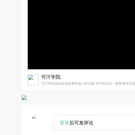
可汗学院
可汗学院是由孟加拉裔美国人萨尔曼·可汗创立的一家教育性非
登录
后可发评论