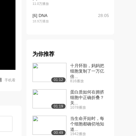
11.0万播放
[6] DNA
28:05
18.9万播放
[7] 物种变异
19:51
11.2万播放
[8] 染色体,染色单体,染色
18:23
为你推荐
质等
12.0万播放
十月怀胎，妈妈把
细胞复制了一万亿
[9] 有丝分裂,减数分裂和有
18:23
倍...
01:12
手机看
816播放
性繁殖
11.6万播放
蛋白质如何在拥挤
细胞中正确折叠？
[10] 有丝分裂的过程
待播放
关...
12.4万播放
01:19
1078播放
[11] 减数分裂
27:23
当生命开始时，每
13.0万播放
个细胞都确切地知
道...
00:49
1942播放
[12] 胚胎干细胞
19:54