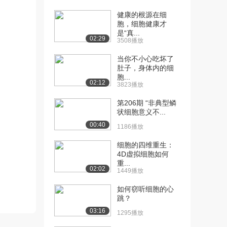
7.6万播放
健康的根源在细
胞，细胞健康才
[13] 癌症
12:36
是“真...
8.0万播放
02:29
3508播放
[14] 遗传概述
17:26
当你不小心吃坏了
6.8万播放
肚子，身体内的细
胞...
02:12
3823播放
[15] 庞尼特方格
25:16
5.6万播放
第206期 “非典型鳞
状细胞意义不...
[16] Hardy-Weinberg原理
14:56
00:40
5.1万播放
1186播放
[17] 伴性性状
14:18
细胞的四维重生：
4D虚拟细胞如何
4.8万播放
重...
02:02
1449播放
[18] 细菌
18:25
7.5万播放
如何窃听细胞的心
跳？
[19] 病毒
23:16
03:16
1295播放
6.7万播放