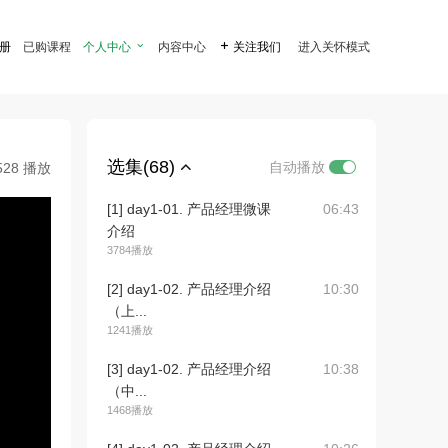
注册
已购课程
个人中心

内容中心

关注我们
进入关怀模式
选集(68)
自动播放
528 播放
[1] day1-01. 产品经理微课
06:43
介绍
3784播放
[2] day1-02. 产品经理介绍
10:30
（上...
1241播放
[3] day1-02. 产品经理介绍
10:38
（中...
1468播放