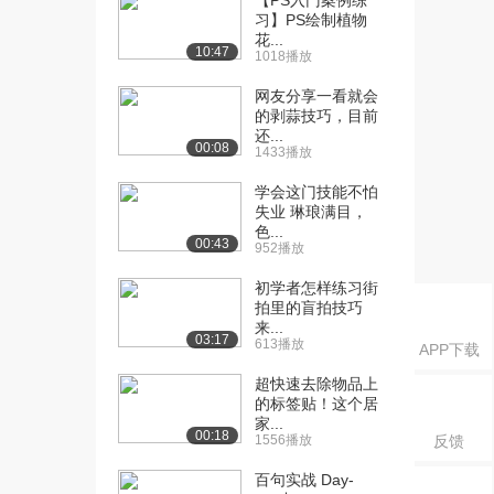
【PS入门案例练
功...
习】PS绘制植物
1338播放
花...
10:47
1018播放
[16] day1-08. Axure常用
09:34
功...
网友分享一看就会
的剥蒜技巧，目前
1723播放
还...
00:08
1433播放
[17] day1-09. Axure常用
06:30
功...
学会这门技能不怕
1385播放
失业 琳琅满目，
色...
00:43
[18] day1-09. Axure常用
06:34
952播放
功...
初学者怎样练习街
1729播放
拍里的盲拍技巧
来...
[19] day2-02. 产品信息结
07:58
03:17
613播放
APP下载
构图和...
1174播放
超快速去除物品上
的标签贴！这个居
家...
[20] day2-02. 产品信息结
08:03
00:18
1556播放
反馈
构图和...
1177播放
百句实战 Day-