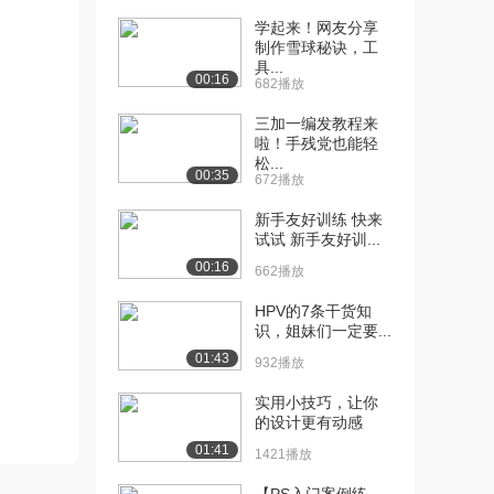
学起来！网友分享
[10] day1-05. 流程图制作
12:40
制作雪球秘诀，工
演示（...
具...
00:16
818播放
682播放
三加一编发教程来
[11] day1-06. 原型的概念
07:32
啦！手残党也能轻
及分类...
松...
902播放
00:35
672播放
[12] day1-06. 原型的概念
07:30
新手友好训练 快来
及分类...
试试 新手友好训...
892播放
00:16
662播放
[13] day1-07. Axure常用
09:50
HPV的7条干货知
功...
识，姐妹们一定要...
1794播放
01:43
932播放
[14] day1-07. Axure常用
09:46
实用小技巧，让你
功...
的设计更有动感
1273播放
01:41
1421播放
[15] day1-08. Axure常用
09:33