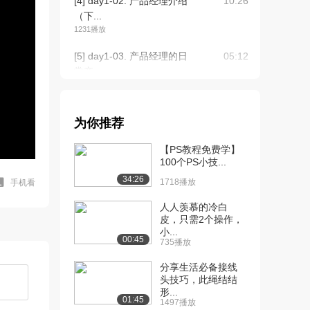
[4] day1-02. 产品经理介绍
10:26
（下...
1231播放
[5] day1-03. 产品经理的日
05:12
常产...
1017播放
[6] day1-03. 产品经理的日
05:15
为你推荐
常产...
1425播放
【PS教程免费学】
100个PS小技...
[7] day1-04. 流程图介绍及
06:48
34:26
分类...
1718播放
手机看
1760播放
人人羡慕的冷白
皮，只需2个操作，
[8] day1-04. 流程图介绍及
06:46
小...
分类...
00:45
735播放
1255播放
分享生活必备接线
[9] day1-05. 流程图制作演
12:34
头技巧，此绳结结
形...
示（...
01:45
1497播放
1184播放