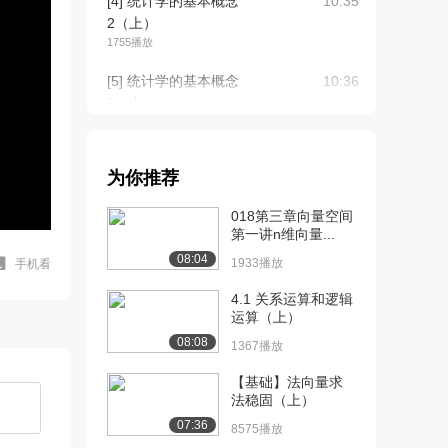
[4] 统计学的基本概念
10:35
2（上）
1755播放
[5] 统计学的基本概念
10:36
2（中）
1825播放
[6] 统计学的基本概念
10:26
为你推荐
2（下）
2394播放
018第三章向量空间
第一讲n维向量...
[7] 概率论的基本概念
12:40
08:04
（上）
1933播放
手机看
2140播放
4.1 关系运算和逻辑
运算（上）
[8] 概率论的基本概念
12:40
08:08
（中）
1367播放
1320播放
【基础】法向量求
法稳固（上）
[9] 概率论的基本概念
12:33
（下）
07:36
8575播放
2894播放