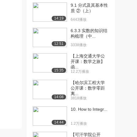
9.1 分式及其基本性
[10] 概率空间简介（上）
11:29
质 ②（上）
2784播放
14:19
6443播放
[11] 概率空间简介（下）
11:25
6.3.3 实数的知识结
2442播放
构梳理（中...
12:51
3338播放
[12] 随机变量及数字特征
14:34
（上）
【上海交通大学公
3593播放
开课：数学之旅】
函...
[13] 随机变量及数字特征
14:35
15:35
12.2万播放
（中）
【哈尔滨工程大学
1766播放
公开课：数学零距
离...
[14] 随机变量及数字特征
待播放
14:08
3818播放
（下）
1628播放
10. How to Integr...
[15] 常用分布简介（上）
16:23
14:44
1.2万播放
2048播放
【可汗学院公开
[16] 常用分布简介（中）
16:24