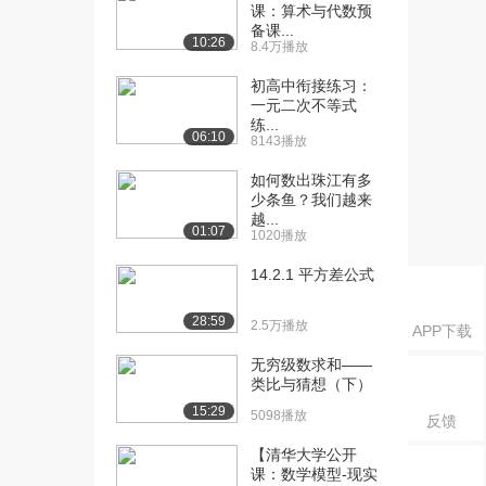
课：算术与代数预
1647播放
备课...
10:26
8.4万播放
[17] 常用分布简介（下）
16:15
1502播放
初高中衔接练习：
一元二次不等式
[18] 大样本理论简介
练...
13:40
06:10
8143播放
（上）
4855播放
如何数出珠江有多
少条鱼？我们越来
[19] 大样本理论简介
13:40
越...
01:07
（中）
1020播放
2665播放
14.2.1 平方差公式
[20] 大样本理论简介
13:34
28:59
（下）
2.5万播放
APP下载
1162播放
无穷级数求和——
类比与猜想（下）
[21] 抽样原理简介（上）
14:56
1806播放
15:29
5098播放
反馈
[22] 抽样原理简介（中）
14:57
【清华大学公开
1928播放
课：数学模型-现实