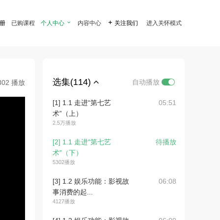
注册
已购课程
个人中心

内容中心

关注我们
进入关怀模式
选集(114)
自动播放
302 播放
[1] 1.1 走进“第七艺
05:51
术”（上）
2.5万播放
[2] 1.1 走进“第七艺
待播放
术”（下）
5302播放
[3] 1.2 娱乐功能：影视故
06:08
事消费的起...
4127播放