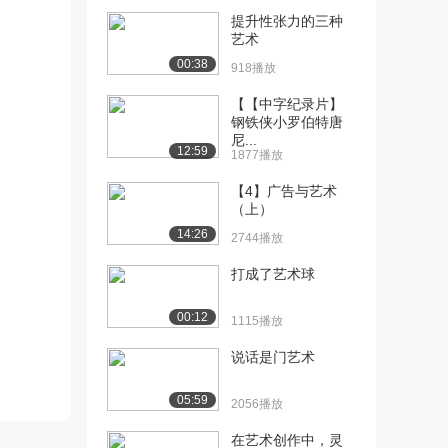
提升性张力的三种
[10] 1.5 电影中的表演艺术
07:27
艺术
（下）
00:38
918播放
2580播放
【【中字纪录片】
[11] 1.6价值表现：电影的
07:00
钢铁侠小罗伯特唐
灵魂（上）
尼...
12:59
1957播放
1877播放
【4】广告与艺术
[12] 1.6价值表现：电影的
06:59
（上）
灵魂（下）
14:26
1940播放
2744播放
[13] 1.7 电影剧本中的矛盾
06:33
打成了艺术球
和冲突（上...
2591播放
00:12
1115播放
[14] 1.7 电影剧本中的矛盾
06:31
说话是门艺术
和冲突（上...
2904播放
05:59
2056播放
[15] 1.8 电影剧本中的矛盾
07:04
在艺术创作中，灵