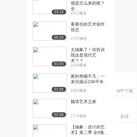
和冲突（下...
感是怎么来的呢？
2541播放
全...
03:18
1812播放
[16] 1.8 电影剧本中的矛盾
07:06
看看你的艺术创作
和冲突（下...
状态
1637播放
00:16
2.5万播放
[17] 2.1 写实主义电影美学
07:19
太抽象了！你告诉
思潮（上）
我这是现代艺
2354播放
术？？
01:03
1009播放
[18] 2.1 写实主义电影美学
07:16
思潮（下）
家的奇崛不凡：一
束光揭示106平米...
2288播放
01:06
2353播放
APP下载
[19] 2.2 纪录片与写实主义
07:26
（上）
魏塔艺术之家
1554播放
02:34
1774播放
反馈
[20] 2.2 纪录片与写实主义
07:27
（下）
【抽象：设计的艺
2097播放
术】第二季 全6集...