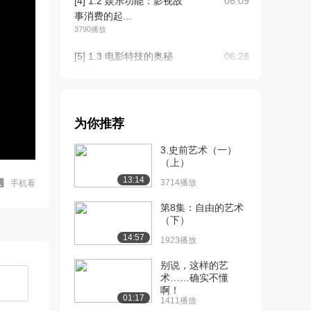
[4] 1.2 娱乐功能：影视故
06:09
事消费的起...
3790播放
[5] 1.3 电影特技的奥秘
06:28
（上）
3938播放
[6] 1.3 电影特技的奥秘
06:26
为你推荐
（下）
3620播放
3.史前艺术（一）
（上）
[7] 1.4 艺术奇观：《少年
06:49
13:14
派的奇幻漂...
3714播放
手机看
2938播放
第8集：自由的艺术
（下）
[8] 1.4 艺术奇观：《少年
06:49
14:57
派的奇幻漂...
1923播放
2033播放
别说，这样的艺
术……确实不懂
[9] 1.5 电影中的表演艺术
07:27
啊！
（上）
01:17
1411播放
3246播放