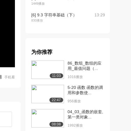
1449播放
[6] 9.3 字符串基础（下）
13:29
830播放
[7] 9.4 字符串处理库函数
待播放
（上）
1445播放
为你推荐
[8] 9.4 字符串处理库函数
05:56
（下）
86_数组_数组的应
1514播放
用_最值问题（...
11:03
1016播放
手机看
[9] 9.5 字符串应用举例
13:48
（上）
5-20 函数 函数的调
888播放
用和参数使...
22:47
956播放
[10] 9.5 字符串应用举例
13:51
（中）
04_03_函数的嵌套,
1231播放
第一类对象...
08:08
[11] 9.5 字符串应用举例
13:39
1992播放