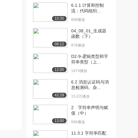
（下）
6.1.1 计算和控制
899播放
流：代码组织...
10:35
[12] 9.6 结构体（上）
11:30
898播放
1088播放
04_08_01_生成器
函数（下）
[13] 9.6 结构体（下）
11:27
1407播放
08:12
878播放
[14] 9 其他语法知识及其
06:21
D2-9-逻辑类型和字
在游戏开发中的...
符串类型（上...
1072播放
12:00
1474播放
[15] 9 其他语法知识及其
06:20
6.2 消息认证码与消
在游戏开发中的...
息检测码、杂...
1381播放
42:29
15.0万播放
[16] 9.8 枚举类型
09:36
2 字符串声明与赋
812播放
值（中）
13:00
[17] 9 其他语法知识及其
11:12
686播放
在游戏开发中的...
11.3.1 字符串匹配
706播放