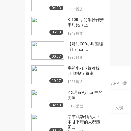
[18] 9 其他语法知识及其
11:09
04:23
2398播放
在游戏开发中的...
3-109 字符串操作效
1265播放
率对比（上...
[19] 9.10 递归（上）
06:31
05:13
1249播放
1426播放
【耗时600小时整理
[20] 9.10 递归（下）
06:32
《Python...
1246播放
06:37
1881播放
字符串-14-较难练
习-调整字符串...
19:27
1886播放
APP下载
2.3理解Python中的
变量
02:50
2.1万播放
反馈
字节跳动创始人：
不甘平庸的人都懂
延...
03:57