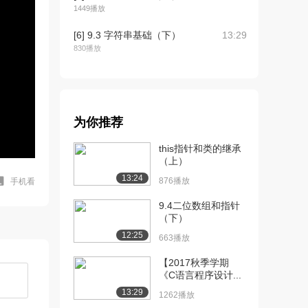
1449播放
[6] 9.3 字符串基础（下）
13:29
830播放
[7] 9.4 字符串处理库函数
05:56
（上）
1445播放
为你推荐
[8] 9.4 字符串处理库函数
05:56
（下）
this指针和类的继承
1514播放
（上）
13:24
876播放
手机看
[9] 9.5 字符串应用举例
13:48
（上）
9.4二位数组和指针
888播放
（下）
12:25
663播放
[10] 9.5 字符串应用举例
13:51
（中）
【2017秋季学期
1231播放
《C语言程序设计...
13:29
[11] 9.5 字符串应用举例
13:39
1262播放