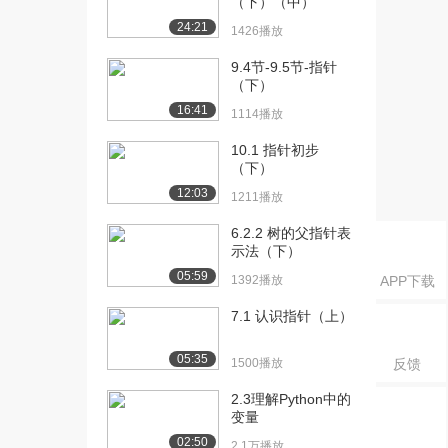
（下）（中）
[18] 9 其他语法知识及其
11:09
24:21
1426播放
在游戏开发中的...
9.4节-9.5节-指针
1265播放
（下）
[19] 9.10 递归（上）
06:31
16:41
1114播放
1426播放
10.1 指针初步
[20] 9.10 递归（下）
06:32
（下）
1246播放
12:03
1211播放
6.2.2 树的父指针表
示法（下）
05:59
1392播放
APP下载
7.1 认识指针（上）
05:35
1500播放
反馈
2.3理解Python中的
变量
02:50
2.1万播放