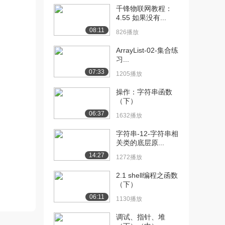
（下）
千锋物联网教程：
899播放
4.55 如果没有...
08:11
[12] 9.6 结构体（上）
11:30
826播放
1088播放
ArrayList-02-集合练
习...
[13] 9.6 结构体（下）
11:27
1407播放
07:33
1205播放
[14] 9 其他语法知识及其
06:21
操作：字符串函数
在游戏开发中的...
（下）
1072播放
06:37
1632播放
[15] 9 其他语法知识及其
06:20
字符串-12-字符串相
在游戏开发中的...
关类的底层原...
1381播放
14:27
1272播放
[16] 9.8 枚举类型
09:36
2.1 shell编程之函数
812播放
（下）
06:11
[17] 9 其他语法知识及其
11:12
1130播放
在游戏开发中的...
调试、指针、堆
706播放