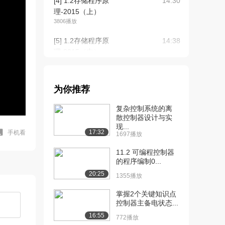
[4] 1.2存储程序原
14:30
理-2015（上）
3806播放
[5] 1.2存储程序原
14:38
理-2015（中）
1677播放
[6] 1.2存储程序原
14:33
为你推荐
理-2015（下）
2596播放
复杂控制系统的离
散控制器设计与实
[7] 1.3计算机的性能评
15:08
现...
价-2015（...
17:32
手机看
1697播放
2604播放
11.2 可编程控制器
[8] 1.3计算机的性能评
的程序编制0...
15:11
价-2015（...
20:25
1355播放
2328播放
掌握2个关键知识点
[9] 1.3计算机的性能评
15:02
控制器主备电状态...
价-2015（...
16:55
772播放
1735播放