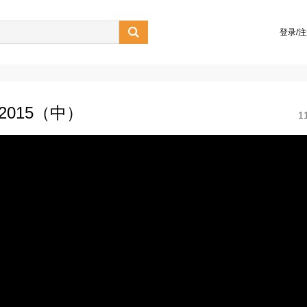

登录/
2015（中）
1