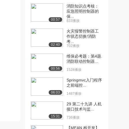
消防知识点考核：
[10] 1.4计算机发展所面临
16:11
应急照明控制器的
的挑战-20...
保...
00:57
833播放
2323播放
火灾报警控制器工
[11] 1.4计算机发展所面临
16:14
作状态切换!消防
的挑战-20...
考...
02:40
1501播放
702播放
[12] 1.4计算机发展所面临
16:05
维保必考题：第4题.
消防联动控制器...
的挑战-20...
2012播放
00:56
1528播放
[13] 2.1指令格
14:36
Springmvc入门程序
式-2015（上）
之前端控...
1826播放
06:03
1487播放
[14] 2.1指令格
14:47
29 第二十九讲 人机
式-2015（中）
接口技术与监...
1147播放
15:31
736播放
[15] 2.1指令格
14:31
【MEAN 栈开发】