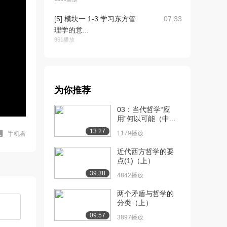
[5] 模块一 1-3 学习东方管
07:33
理学的意...
961播放
[6] 模块一 1-4 管理学的形
07:25
成和演变...
935播放
为你推荐
[7] 模块一 1-4 管理学的形
07:25
03：当代哲学“应
成和演变...
用”何以可能（中...
1485播放
13:27
1179播放
手机看
[8] 模块二 2-1 “以人为
待播放
本”的来源...
近代西方哲学的要
点(1)（上）
1393播放
39:38
4842播放
[9] 模块二 2-1 “以人为
07:40
本”的来源...
两个矛盾与哲学的
1342播放
分类（上）
09:57
3897播放
[10] 模块二 2-2 东西方“人
06:30