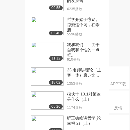
的发展谱...
[16] 模块三 3-2 人德管理
08:37
09:55
6235播放
的现代意义
1384播放
哲学开始于惊疑。
惊疑这个词，在希
[17] 模块三 3-3 人德管
07:39
腊...
02:40
5596播放
理、人为为人...
1440播放
我和我们——关于
自我和个性的一点
[18] 模块三 3-3 人德管
07:42
哲...
11:12
理、人为为人...
910播放
948播放
25.名师讲理论（主
客一体）席亦文...
[19] 模块四 4-1 治国的内
06:28
涵（上）
18:02
1353播放
APP下载
1296播放
模块十 10.1对策论
[20] 模块四 4-1 治国的内
06:30
是什么（上）
涵（下）
05:26
1174播放
反馈
1186播放
听王德峰讲哲学(论
[21] 模块四 4-2 治国的现
08:30
幸福 2)（上）
实举措