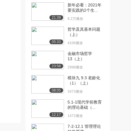
本”制度...
新年必看：2021年
1635播放
要实践的2个生...
21:39
8.2万播放
[11] 模块二 2-2 东西方“人
06:29
本”制度...
哲学及其基本问题
1645播放
（上）
05:33
4106播放
[12] 模块二 2-3 东方管理
07:03
中的“以人...
金融市场哲学
1010播放
13（上）
23:58
[13] 模块二 2-3 东方管理
06:59
2998播放
中的“以人...
模块九 9.3 老龄化
1537播放
（1）（上）
[14] 模块三 3-1 以德为先
06:10
08:05
3473播放
的内涵（上...
5.1-1现代学前教育
1465播放
的理论基础（...
[15] 模块三 3-1 以德为先
06:09
12:17
1472播放
的内涵（下...
1343播放
7-2-12.1 管理理论