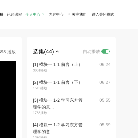
注册
已购课程
个人中心

内容中心

关注我们
进入关怀模式
选集(44)
自动播放
393 播放
[1] 模块一 1-1 前言（上）
06:24
3061播放
[2] 模块一 1-1 前言（下）
06:27
1513播放
[3] 模块一 1-2 学习东方管
05:55
理学的意...
1788播放
[4] 模块一 1-2 学习东方管
05:59
理学的意...
1396播放