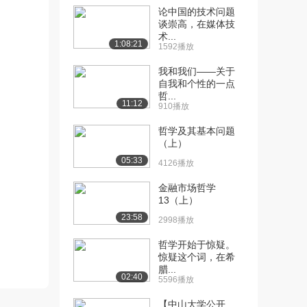
本”制度...
论中国的技术问题
1635播放
谈崇高，在媒体技
术...
1:08:21
[11] 模块二 2-2 东西方“人
1592播放
06:29
本”制度...
我和我们——关于
1645播放
自我和个性的一点
哲...
[12] 模块二 2-3 东方管理
07:03
11:12
910播放
中的“以人...
哲学及其基本问题
1010播放
（上）
[13] 模块二 2-3 东方管理
06:59
05:33
4126播放
中的“以人...
1537播放
金融市场哲学
13（上）
[14] 模块三 3-1 以德为先
06:10
23:58
2998播放
的内涵（上...
1465播放
哲学开始于惊疑。
惊疑这个词，在希
[15] 模块三 3-1 以德为先
06:09
腊...
02:40
5596播放
的内涵（下...
1343播放
【中山大学公开