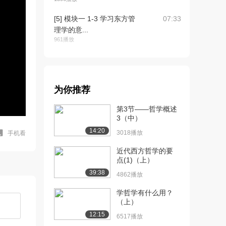
[5] 模块一 1-3 学习东方管
07:33
理学的意...
961播放
[6] 模块一 1-4 管理学的形
07:25
成和演变...
935播放
为你推荐
[7] 模块一 1-4 管理学的形
07:25
第3节——哲学概述
成和演变...
3（中）
1485播放
14:20
3018播放
手机看
[8] 模块二 2-1 “以人为
07:43
本”的来源...
近代西方哲学的要
点(1)（上）
1393播放
39:38
4862播放
[9] 模块二 2-1 “以人为
07:40
本”的来源...
学哲学有什么用？
1342播放
（上）
12:15
6517播放
[10] 模块二 2-2 东西方“人
06:30