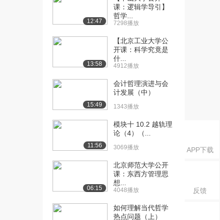
课：逻辑学导引】
[16] 模块三 3-2 人德管理
08:37
哲学...
的现代意义
12:47
7298播放
1384播放
【北京工业大学公
[17] 模块三 3-3 人德管
开课：科学究竟是
07:39
什...
理、人为为人...
13:58
4912播放
1440播放
会计哲理演进与会
[18] 模块三 3-3 人德管
07:42
计发展（中）
理、人为为人...
15:49
1343播放
948播放
模块十 10.2 越轨理
[19] 模块四 4-1 治国的内
06:28
论（4）（...
涵（上）
11:56
3069播放
1296播放
APP下载
北京师范大学公开
[20] 模块四 4-1 治国的内
06:30
课：东西方管理思
涵（下）
想...
06:15
1186播放
4048播放
反馈
[21] 模块四 4-2 治国的现
08:30
如何理解当代哲学
热点问题（上）
实举措