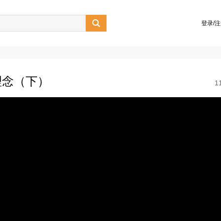

登录/
理念（下）
1