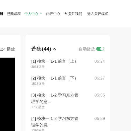
注册
已购课程
个人中心

内容中心

关注我们
进入关怀模式
选集(44)
自动播放
124 播放
[1] 模块一 1-1 前言（上）
06:24
3061播放
[2] 模块一 1-1 前言（下）
06:27
1513播放
[3] 模块一 1-2 学习东方管
05:55
理学的意...
1788播放
[4] 模块一 1-2 学习东方管
05:59
理学的意...
1396播放