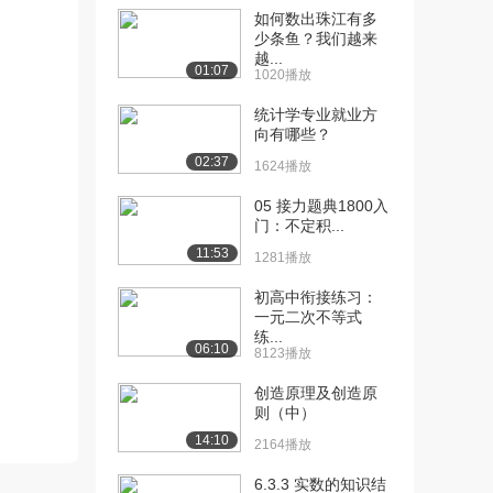
如何数出珠江有多
[10] 概率空间简介（上）
11:29
少条鱼？我们越来
越...
2784播放
01:07
1020播放
[11] 概率空间简介（下）
11:25
统计学专业就业方
2442播放
向有哪些？
02:37
[12] 随机变量及数字特征
14:34
1624播放
（上）
05 接力题典1800入
3593播放
门：不定积...
[13] 随机变量及数字特征
14:35
11:53
1281播放
（中）
初高中衔接练习：
1766播放
一元二次不等式
练...
[14] 随机变量及数字特征
14:27
06:10
8123播放
（下）
1628播放
创造原理及创造原
则（中）
[15] 常用分布简介（上）
16:23
14:10
2164播放
2048播放
6.3.3 实数的知识结
[16] 常用分布简介（中）
16:24