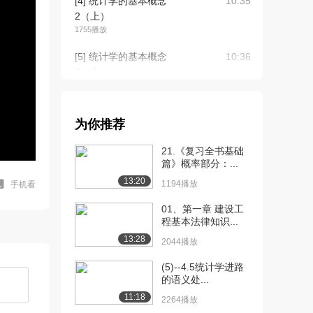
[4] 统计学的基本概念
10:35
2（上）
1755播放
[5] 统计学的基本概念
10:36
2（中）
1825播放
[6] 统计学的基本概念
10:26
为你推荐
2（下）
2394播放
21.《复习全书基础
篇》概率部分：...
[7] 概率论的基本概念
12:40
13:20
（上）
1194播放
手机看
2140播放
01、第一章 建设工
程基本法律知识...
[8] 概率论的基本概念
12:40
13:28
（中）
2044播放
1320播放
(5)--4.5统计学进路
的语义处...
[9] 概率论的基本概念
12:33
（下）
11:18
2264播放
2894播放