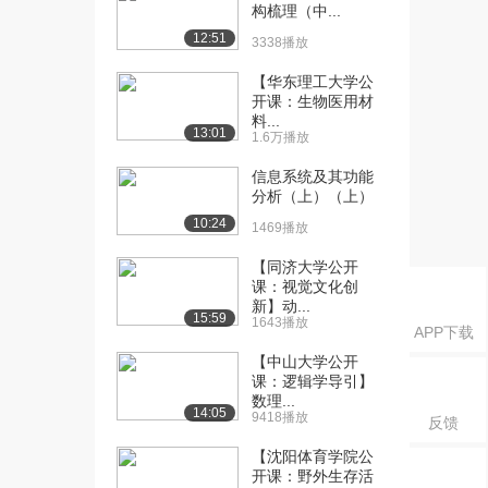
构梳理（中...
1647播放
12:51
3338播放
[17] 常用分布简介（下）
16:15
【华东理工大学公
1502播放
开课：生物医用材
料...
[18] 大样本理论简介
13:40
13:01
1.6万播放
（上）
4855播放
信息系统及其功能
分析（上）（上）
[19] 大样本理论简介
13:40
10:24
1469播放
（中）
2665播放
【同济大学公开
课：视觉文化创
[20] 大样本理论简介
13:34
新】动...
15:59
（下）
1643播放
APP下载
1162播放
【中山大学公开
课：逻辑学导引】
[21] 抽样原理简介（上）
14:56
数理...
1806播放
14:05
9418播放
反馈
[22] 抽样原理简介（中）
14:57
【沈阳体育学院公
1928播放
开课：野外生存活