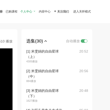
注册
已购课程
个人中心

内容中心

关注我们
进入关怀模式
选集(30)
自动播放
610 播放
[1] 米雯娟的自由星球
20:52
（上）
4305播放
[2] 米雯娟的自由星球
20:56
（中）
884播放
[3] 米雯娟的自由星球
20:48
（下）
1627播放