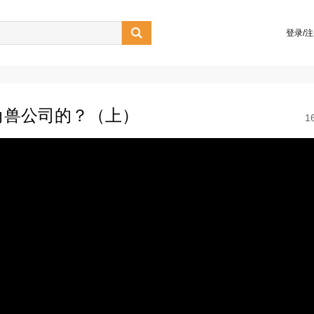

登录/
角兽公司的？（上）
1