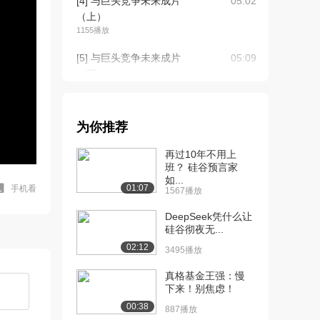
[4] 与巨头竞争未来成片
05:02
（上）
1155播放
[5] 与巨头竞争未来成片
05:09
（下）
1270播放
[6] 技术驱动“新教育”时代
09:46
为你推荐
到来（上）
1355播放
再过10年不用上
班？ 硅谷预言家
[7] 技术驱动“新教育”时代
09:47
如...
到来（下）
01:07
手机看
1567播放
1066播放
DeepSeek凭什么让
[8] 用互联网解决传统英语
硅谷彻夜无...
14:16
教育沉疴（上）
02:12
3495播放
1471播放
真格基金王强：慢
[9] 用互联网解决传统英语
14:19
下来！别焦虑！
教育沉疴（下）
00:38
887播放
1501播放