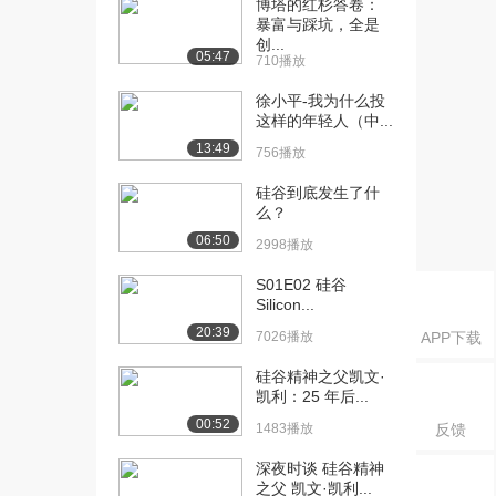
博塔的红杉答卷：
育的起点，英语培...
暴富与踩坑，全是
1719播放
创...
05:47
710播放
[16] 从学习的启蒙到新教
11:32
育的起点，英语培...
徐小平-我为什么投
1034播放
这样的年轻人（中...
13:49
756播放
[17] 如何从“首席打杂官”逆
05:34
袭到50亿C...
硅谷到底发生了什
1762播放
么？
06:50
2998播放
[18] 如何从“首席打杂官”逆
05:34
袭到50亿C...
S01E02 硅谷
1194播放
Silicon...
20:39
[19] 我是如何创办一家年
7026播放
待播放
APP下载
收50亿的独角兽...
硅谷精神之父凯文·
1610播放
凯利：25 年后...
00:52
[20] 我是如何创办一家年
11:12
1483播放
反馈
收50亿的独角兽...
深夜时谈 硅谷精神
692播放
之父 凯文·凯利...