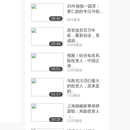
25年挑拣一园苔：
[10] 揭秘跨越18000公里
18:42
黄仁勋的专注与创...
云端课堂的破...
06:40
804播放
1517播放
高管放弃百万年
[11] 揭秘跨越18000公里
18:49
薪，重新创业，竟
云端课堂的破...
成就...
05:48
1197播放
1604播放
视频｜硅谷知名风
[12] 揭秘跨越18000公里
18:33
险投资人：中国正
云端课堂的破...
孕...
1557播放
00:51
1286播放
[13] 连接全世界的大课堂
11:39
马斯克汪滔们最大
（上）
的投资人，原来是
妈...
958播放
01:17
752播放
[14] 连接全世界的大课堂
11:37
上海婚姻家事律师
（下）
梁聪：风险投资人
901播放
（...
00:18
1106播放
[15] 从学习的启蒙到新教
11:26