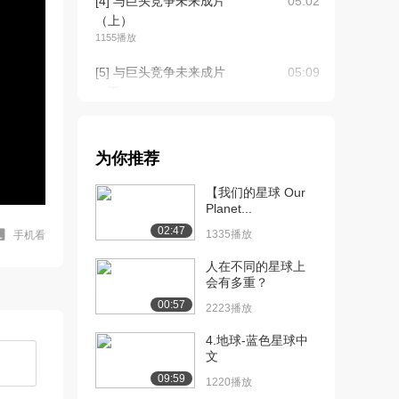
[4] 与巨头竞争未来成片
05:02
（上）
1155播放
[5] 与巨头竞争未来成片
05:09
（下）
1270播放
[6] 技术驱动“新教育”时代
09:46
为你推荐
到来（上）
1355播放
【我们的星球 Our
Planet...
[7] 技术驱动“新教育”时代
09:47
02:47
到来（下）
1335播放
手机看
1066播放
人在不同的星球上
会有多重？
[8] 用互联网解决传统英语
14:16
00:57
教育沉疴（上）
2223播放
1471播放
4.地球-蓝色星球中
文
[9] 用互联网解决传统英语
14:19
教育沉疴（下）
09:59
1220播放
1501播放