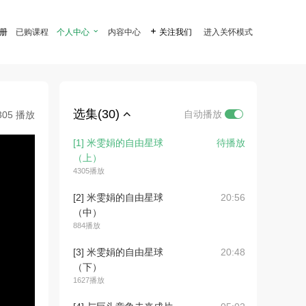
注册
已购课程
个人中心

内容中心

关注我们
进入关怀模式
选集(30)
自动播放
305 播放
[1] 米雯娟的自由星球
待播放
（上）
4305播放
[2] 米雯娟的自由星球
20:56
（中）
884播放
[3] 米雯娟的自由星球
20:48
（下）
1627播放