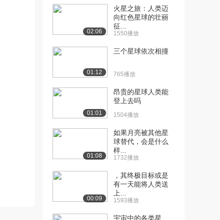
火星之旅：人类迈
[10] 揭秘跨越18000公里
18:42
向红色星球的壮丽
征...
云端课堂的破...
02:06
1550播放
1517播放
三个星球依次相撞
[11] 揭秘跨越18000公里
18:49
云端课堂的破...
01:12
765播放
1197播放
昂贵的星球人类能
[12] 揭秘跨越18000公里
18:33
登上去吗
云端课堂的破...
01:01
1504播放
1557播放
如果月亮被其他星
[13] 连接全世界的大课堂
11:39
球替代，会是什么
（上）
样...
958播放
01:08
1732播放
[14] 连接全世界的大课堂
11:37
，其终极目标或是
（下）
有一天能将人类送
上...
901播放
00:09
1593播放
[15] 从学习的启蒙到新教
11:26
宇宙中的各类星