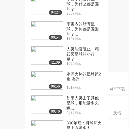
育的起点，英语培...
球，为什么都是圆
1719播放
的？
04:24
2557播放
[16] 从学习的启蒙到新教
11:32
宇宙内的所有星
育的起点，英语培...
球，为何都是圆形
1034播放
的？...
00:54
1347播放
[17] 如何从“首席打杂官”逆
05:34
袭到50亿C...
人类能否阻止一颗
1762播放
毁灭星球的小行
星？
11:09
1029播放
[18] 如何从“首席打杂官”逆
05:34
袭到50亿C...
水深火热的星球第2
1194播放
集 海洋
06:56
[19] 我是如何创办一家年
1017播放
11:04
APP下载
收50亿的独角兽...
如果人类去了其他
1610播放
星球，那能活多久
呢...
[20] 我是如何创办一家年
11:12
00:46
4075播放
反馈
收50亿的独角兽...
300年后：月球和火
692播放
星上有很多人，...