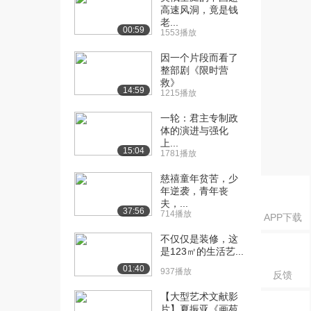
（上）
高速风洞，竟是钱
1536播放
老...
00:59
1553播放
[16] 【函数】9、对称性
09:25
因一个片段而看了
（下）
整部剧《限时营
1944播放
救》
14:59
1215播放
[17] 【函数】10、周期性
07:08
（上）
一轮：君主专制政
3426播放
体的演进与强化
上...
15:04
1781播放
[18] 【函数】10、周期性
07:14
（下）
慈禧童年贫苦，少
1964播放
年逆袭，青年丧
夫，...
37:56
[19] 【函数】11、指对运
11:51
714播放
APP下载
算（上）
不仅仅是装修，这
3145播放
是123㎡的生活艺...
[20] 【函数】11、指对运
11:49
01:40
937播放
反馈
算（下）
【大型艺术文献影
2251播放
片】夏振亚《画苑