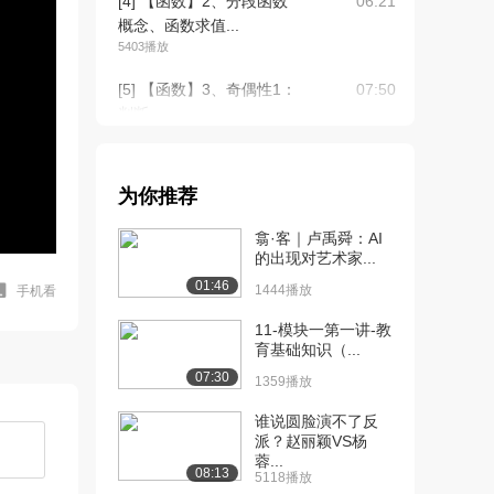
[4] 【函数】2、分段函数
06:21
概念、函数求值...
5403播放
[5] 【函数】3、奇偶性1：
07:50
判断
3330播放
[6] 【函数】4、奇偶性2：
05:30
为你推荐
已知奇偶性求...
3646播放
翕·客｜卢禹舜：AI
的出现对艺术家...
[7] 【函数】4、奇偶性2：
05:27
01:46
已知奇偶性求...
1444播放
手机看
2605播放
11-模块一第一讲-教
育基础知识（...
[8] 【函数】5、奇偶性3：
06:11
07:30
根据奇偶性求...
1359播放
3936播放
谁说圆脸演不了反
派？赵丽颖VS杨
[9] 【函数】5、奇偶性3：
06:11
蓉...
根据奇偶性求...
08:13
5118播放
3501播放