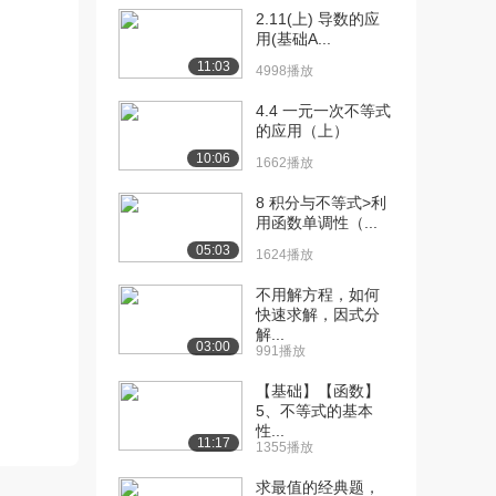
2.11(上) 导数的应
[10] 【函数】6、单调性
09:38
用(基础A...
1：判断
11:03
4998播放
2202播放
4.4 一元一次不等式
[11] 【函数】7、单调性
05:08
的应用（上）
1：已知单调性求...
10:06
1662播放
3083播放
8 积分与不等式>利
[12] 【函数】7、单调性
05:06
用函数单调性（...
1：已知单调性求...
05:03
1624播放
2480播放
不用解方程，如何
[13] 【函数】8、单调性
05:52
快速求解，因式分
3：函数值不等式...
解...
03:00
2130播放
991播放
[14] 【函数】8、单调性
【基础】【函数】
05:53
5、不等式的基本
3：函数值不等式...
性...
2160播放
11:17
1355播放
[15] 【函数】9、对称性
09:25
求最值的经典题，