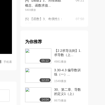
[4] 【函数】2、分段函数
06:21
概念、函数求值...
5403播放
[5] 【函数】3、奇偶性1：
07:50
判断
3330播放
[6] 【函数】4、奇偶性2：
05:30
为你推荐
已知奇偶性求...
3646播放
【2.2求导法则】1.
求导数（上...
[7] 【函数】4、奇偶性2：
05:27
05:12
已知奇偶性求...
4981播放
手机看
2605播放
3.30-4.3 偏导数训
练（一）...
[8] 【函数】5、奇偶性3：
06:11
12:23
根据奇偶性求...
1549播放
3936播放
30、第二章、导数
的定义1（上）
[9] 【函数】5、奇偶性3：
06:11
根据奇偶性求...
14:04
8675播放
3501播放