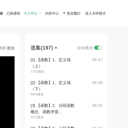
注册
已购课程
个人中心

内容中心

关注我们
进入关怀模式
选集(197)
自动播放
059 播放
[1] 【函数】1、定义域
06:47
（上）
3.9万播放
[2] 【函数】1、定义域
06:48
（下）
8859播放
[3] 【函数】2、分段函数
06:25
概念、函数求值...
9712播放