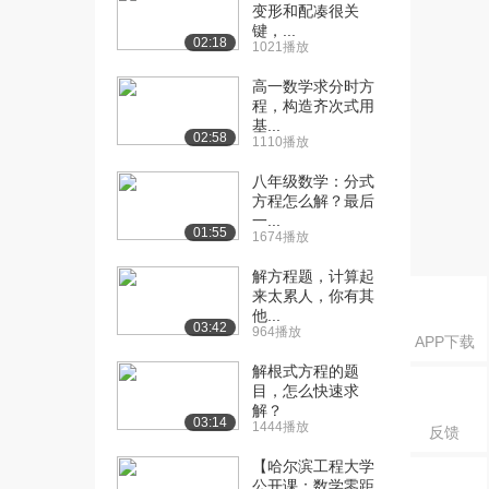
（上）
变形和配凑很关
1536播放
键，...
02:18
1021播放
[16] 【函数】9、对称性
09:25
高一数学求分时方
（下）
程，构造齐次式用
1944播放
基...
02:58
1110播放
[17] 【函数】10、周期性
07:08
八年级数学：分式
（上）
方程怎么解？最后
3426播放
一...
01:55
1674播放
[18] 【函数】10、周期性
07:14
（下）
解方程题，计算起
1964播放
来太累人，你有其
他...
03:42
[19] 【函数】11、指对运
964播放
11:51
APP下载
算（上）
解根式方程的题
3145播放
目，怎么快速求
解？
[20] 【函数】11、指对运
11:49
03:14
1444播放
反馈
算（下）
【哈尔滨工程大学
2251播放
公开课：数学零距