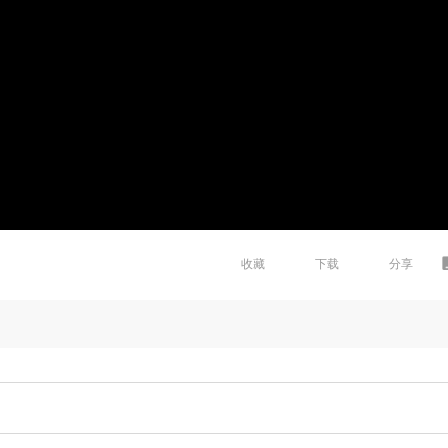
收藏
下载
分享