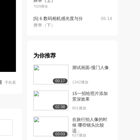
辨率（上）
7029播放
[5] 6.数码相机感光度与分
05:14
辨率（下）
6019播放
[6] 12.书籍与木制品的拍
08:19
摄方法
为你推荐
7207播放
测试画面-慢门人像
[7] 13.反射物体的拍摄布
04:47
光方法
00:17
5575播放
1342播放
手机看
[8] 14.金属器具的拍摄方
15一招给照片添加
07:29
景深效果
法（水壶 刀...
4011播放
02:38
801播放
[9] 15.手表与首饰的拍摄
05:46
在旅行拍人像的时
候 哪些镜头比较
方法（项链 ...
适...
3286播放
03:03
637播放