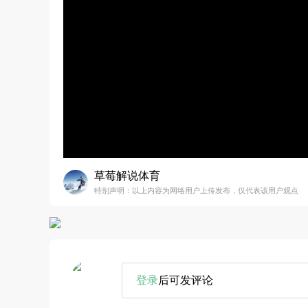
草莓解说体育
特别声明：以上内容为网络用户上传发布，仅代表该用户观点
登录
后可发评论