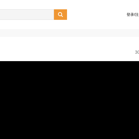

登录/
3