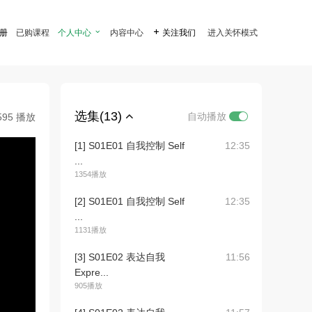
注册
已购课程
个人中心

内容中心

关注我们
进入关怀模式
选集(13)
自动播放
595 播放
[1] S01E01 自我控制 Self
12:35
...
1354播放
[2] S01E01 自我控制 Self
12:35
...
1131播放
[3] S01E02 表达自我
11:56
Expre...
905播放