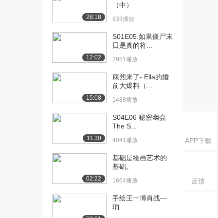
（中）
28:18
833播放
S01E05.如果僵尸末
日是真的将...
12:02
2951播放
康熙来了- Ella的婚
前大爆料（...
15:08
1488播放
S04E06 秘密幽会
The S...
11:30
4041播放
APP下载
基础是绘画艺术的
基础。
02:22
1664播放
反馈
手绘王一博肖战—
琑