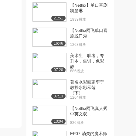
【Netflix】单口喜剧
[10] S01E05 罪过之旅
11:33
凯瑟琳...
Guilt...
21:51
1939播放
730播放
【Netflix网飞单口喜
[11] S01E06 爱
10:53
剧脱口秀...
Love（上）
16:46
1268播放
1523播放
美术生，联考，专
[12] S01E06 爱
10:52
升本，集训，色彩
Love（下）
静...
07:20
886播放
1148播放
著名水彩画家李宁
[13] 预告片-人间戏法第1
01:19
教授水彩示范
季
（下）
1286播放
07:13
1264播放
【Netflix网飞真人秀
中英文双...
13:04
826播放
EP07 消失的魔术师