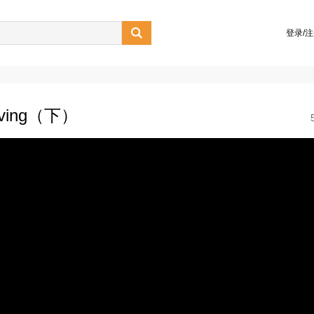

登录/
ieving（下）