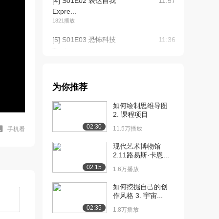
[4] S01E02 表达自我
11:57
Expre...
1821播放
[5] S01E03 恐怖科技
11:36
Terri...
1307播放
[6] S01E03 恐怖科技
11:43
为你推荐
Terri...
1226播放
如何绘制思维导图
2. 课程项目
[7] S01E04 眼见为实
11:45
02:30
Seein...
11.5万播放
手机看
1031播放
现代艺术博物馆
2.11路易斯·卡恩...
[8] S01E04 眼见为实
待播放
02:15
Seein...
1.6万播放
595播放
如何挖掘自己的创
作风格 3. 宇宙...
[9] S01E05 罪过之旅
11:34
Guilt...
02:35
1.8万播放
882播放