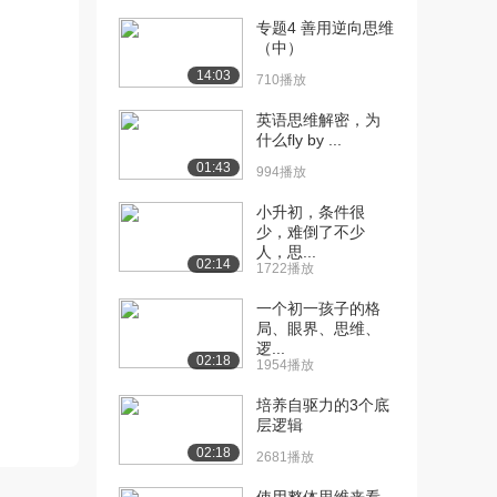
2.1万播放
专题4 善用逆向思维
（中）
[11] 批判性思维在物理事
12:16
14:03
件中的作用（中）
710播放
1638播放
英语思维解密，为
什么fly by ...
[12] 批判性思维在物理事
12:15
件中的作用（下）
01:43
994播放
2405播放
小升初，条件很
[13] 让逻辑纠正错觉
12:20
少，难倒了不少
人，思...
（上）
02:14
1722播放
2.7万播放
一个初一孩子的格
[14] 让逻辑纠正错觉
12:27
局、眼界、思维、
（中）
逻...
02:18
1812播放
1954播放
培养自驱力的3个底
[15] 让逻辑纠正错觉
12:14
层逻辑
（下）
02:18
2774播放
2681播放
[16] “不可能性”体现正面价
12:43