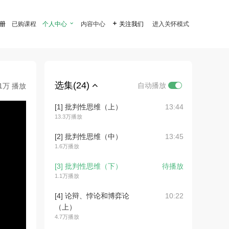
注册
已购课程
个人中心

内容中心

关注我们
进入关怀模式
选集(24)
自动播放
.1万 播放
[1] 批判性思维（上）
13:44
13.3万播放
[2] 批判性思维（中）
13:45
1.6万播放
[3] 批判性思维（下）
待播放
1.1万播放
[4] 论辩、悖论和博弈论
10:22
（上）
4.7万播放