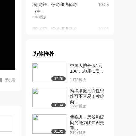
[5] 论辩、悖论和博弈论
10:25
（中）
3763播放
[6] 论辩、悖论和博弈论
10:23
（下）
3870播放
[7] 物理学家如何运用批判
12:43
为你推荐
性思维（上）
中国人擅长做1到
2.9万播放
100，从0到1需...
[8] 物理学家如何运用批判
12:47
02:26
1473播放
手机看
性思维（中）
2706播放
熟练掌握批判性思
维可不容易！教你
[9] 物理学家如何运用批判
两...
12:39
01:34
1998播放
性思维（下）
2708播放
孟晚舟：思辨和提
问的能力比知识更
[10] 批判性思维在物理事
12:14
重...
01:32
件中的作用（上）
2447播放