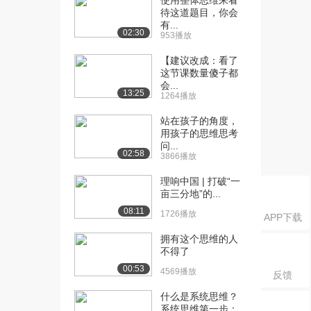
使用整体思维来看
待这道题目，你会
值（上）
有...
1.7万播放
02:30
953播放
[17] “不可能性”体现正面价
12:46
【建议改成：看了
值（中）
这节课数量傻子都
2250播放
会...
13:25
1264播放
[18] “不可能性”体现正面价
12:42
站在孩子的角度，
值（下）
用孩子的思维思考
1784播放
问...
02:58
3866播放
[19] 连接微观和宏观世界
13:02
的桥梁（上）
理响中国 | 打破“一
亩三分地”的...
1.9万播放
08:11
1726播放
APP下载
[20] 连接微观和宏观世界
13:06
的桥梁（中）
拥有这个思维的人
1609播放
不得了
00:53
4569播放
反馈
[21] 连接微观和宏观世界
12:56
的桥梁（下）
什么是系统思维？
2063播放
系统思维第一步：