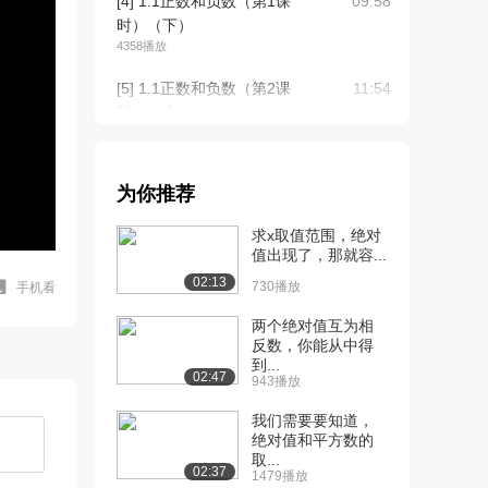
[4] 1.1正数和负数（第1课
09:58
时）（下）
4358播放
[5] 1.1正数和负数（第2课
11:54
时）（上）
2.4万播放
[6] 1.1正数和负数（第2课
11:55
为你推荐
时）（下）
5647播放
求x取值范围，绝对
值出现了，那就容...
[7] 初一数学七年级上册数
13:50
02:13
学 冀教版 2...
730播放
手机看
2.8万播放
两个绝对值互为相
反数，你能从中得
[8] 初一数学七年级上册数
13:50
到...
学 冀教版 2...
02:47
943播放
7863播放
我们需要要知道，
[9] 1.3绝对值与相反数
11:15
绝对值和平方数的
取...
（上）
02:37
1479播放
2.5万播放