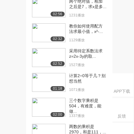
两个绝对值，相加
（上）
之后是7，求x是多...
1.8万播放
02:56
1231播放
[16] 1.6有理数的减法
10:17
（下）
教你如何使用配方
法求最小值，x²-...
3998播放
02:32
1129播放
[17] 1.7有理数的加减混合
12:42
运算（上）
采用待定系数法求
1.9万播放
z=2x-3y的取...
02:52
1527播放
[18] 1.7有理数的加减混合
12:45
运算（下）
计算2÷0等于几？别
4867播放
想当然
01:18
1071播放
[19] 1.8有理数乘法的运算
08:12
APP下载
律（上）
三个数字乘积是
1.8万播放
504，有难度，能
做...
02:00
[20] 1.8有理数乘法的运算
08:12
1337播放
反馈
律（下）
两数的乘积是
3573播放
2970，和是111，...