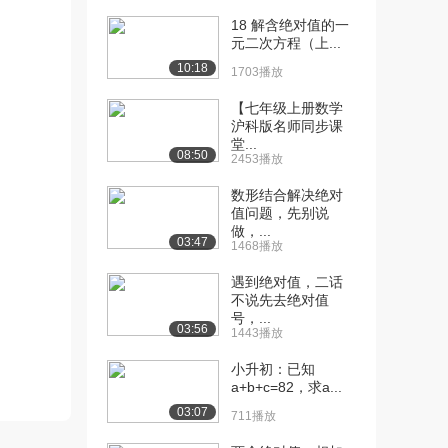
18 解含绝对值的一
[10] 1.3绝对值与相反数
待播放
元二次方程（上...
（下）
10:18
1703播放
5648播放
【七年级上册数学
[11] 1.4有理数的大小
11:30
沪科版名师同步课
（上）
堂...
08:50
2.2万播放
2453播放
[12] 1.4有理数的大小
11:27
数形结合解决绝对
值问题，先别说
（下）
做，...
5706播放
03:47
1468播放
[13] 1.5有理数加法的运算
10:44
遇到绝对值，二话
律（上）
不说先去绝对值
2.2万播放
号，...
03:56
1443播放
[14] 1.5有理数加法的运算
10:45
小升初：已知
律（下）
a+b+c=82，求a...
5005播放
03:07
711播放
[15] 1.6有理数的减法
10:17