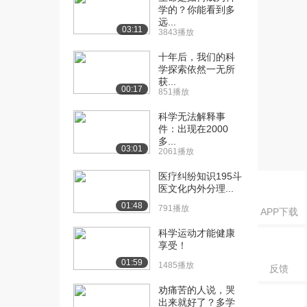
学的？你能看到多
远...
03:11
3843播放
十年后，我们的科
学探索依然一无所
获...
00:17
851播放
科学无法解释事
件：出现在2000
多...
03:01
2061播放
医疗纠纷知识195斗
医文化内外分理...
01:48
791播放
APP下载
科学运动才能健康
享受！
01:59
1485播放
反馈
劝痛苦的人说，哭
出来就好了？多学