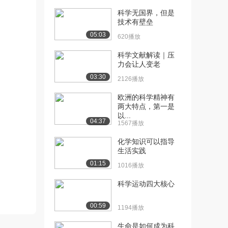
（下）
科学无国界，但是
1799播放
技术有壁垒
05:03
620播放
[13] 化学与环境保护
12:11
（上）
科学文献解读｜压
9919播放
力会让人变老
03:30
[14] 化学与环境保护
12:20
2126播放
（中）
欧洲的科学精神有
1441播放
两大特点，第一是
以...
[15] 化学与环境保护
12:07
04:37
1567播放
（下）
1570播放
化学知识可以指导
生活实践
01:15
1016播放
科学运动四大核心
00:59
1194播放
生命是如何成为科