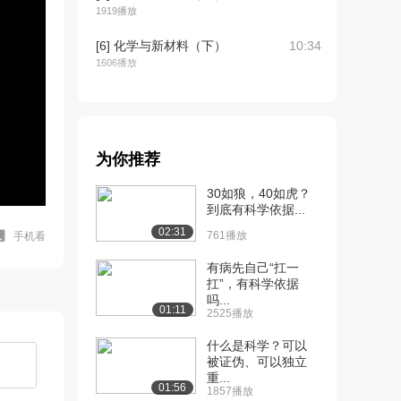
1919播放
[6] 化学与新材料（下）
10:34
1606播放
[7] 化学与新能源（上）
10:46
1.7万播放
[8] 化学与新能源（中）
10:46
为你推荐
1167播放
30如狼，40如虎？
[9] 化学与新能源（下）
10:44
到底有科学依据...
1836播放
02:31
761播放
手机看
[10] 化学与生命科学
15:14
有病先自己“扛一
（上）
扛”，有科学依据
1.9万播放
吗...
01:11
2525播放
[11] 化学与生命科学
15:24
（中）
什么是科学？可以
被证伪、可以独立
1428播放
重...
01:56
1857播放
[12] 化学与生命科学
15:11