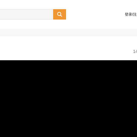

登录/
1