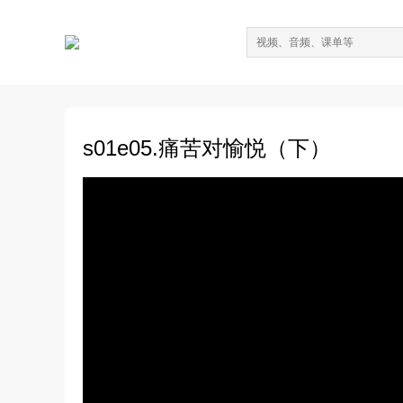
s01e05.痛苦对愉悦（下）