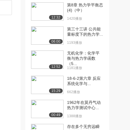
第8章 热力学平衡态
[10] 第一讲 热力学第二定
11:05
(4)（中）
律及熵参数 ...
12:32
1420播放
1524播放
第三十三讲 公共能
[11] 第二讲 热力学第二定
09:07
量标度下的热力学...
律及熵参数 主...
06:00
1193播放
1714播放
无机化学：化学平
[12] 第二讲 热力学第二定
09:08
衡与热力学函数
律及熵参数 主...
（5...
12:52
1181播放
1004播放
18-6-2第六章 反应
[13] 第三讲 热力学第二定
12:51
系统化学与...
律及熵参数 主...
15:29
1116播放
662播放
[14] 第三讲 热力学第二定
1962年在莫丹气动
12:55
热力学测试中心...
律及熵参数 主...
807播放
00:49
1388播放
[15] 第四讲 热力学第二定
13:17
存在多个无穷远瞬