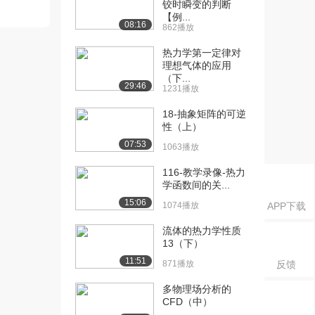
铰时瞬变的判断
律及熵参数 主...
【例...
1785播放
08:16
862播放
[16] 第四讲 热力学第二定
13:17
热力学第一定律对
律及熵参数 主...
理想气体的应用
1555播放
（下...
29:46
1231播放
[17] 第一讲 实际气体热力
09:54
18-抽象矩阵的可逆
性质及过程 主...
性（上）
896播放
07:53
1063播放
[18] 第一讲 实际气体热力
09:52
116-教学录像-热力
性质及过程 主...
学函数间的关...
1386播放
15:06
1074播放
APP下载
[19] 第二讲 实际气体热力
10:33
性质及过程 主...
流体的热力学性质
13（下）
1247播放
11:51
871播放
反馈
[20] 第二讲 实际气体热力
10:29
性质及过程 主...
多物理场分析的
808播放
CFD（中）