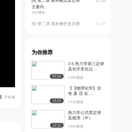
[4] 第二讲 基本概念及定律
11:20
主要内...
1615播放
[5] 第二讲 基本概念及定律
11:27
主要内...
1389播放
[6] 第二讲 基本概念及定律
11:19
为你推荐
主要内...
1737播放
3.5 热力学第三定律
及化学变化过...
[7] 第三讲 基本概念及定律
09:43
05:50
主要内容：...
1381播放
1581播放
【【物理化学】没
有 废 话 全 ...
[8] 第三讲 基本概念及定律
09:39
手机看
10:25
主要内容：...
1416播放
1146播放
热力学公式类定律
及梳理（中）
[9] 第一讲 热力学第二定律
11:01
及熵参数 ...
22:11
1465播放
1019播放