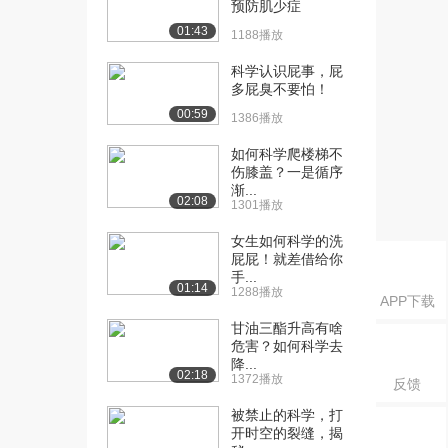
预防肌少症
[16] 工业工程的人才培养
12:05
01:43
1188播放
（中）
2525播放
科学认识屁事，屁
多屁臭不要怕！
[17] 工业工程的人才培养
11:57
00:59
1386播放
（下）
2781播放
如何科学爬楼梯不
伤膝盖？一是循序
渐...
02:08
1301播放
女生如何科学的洗
屁屁！就差借给你
手...
01:14
1288播放
APP下载
甘油三酯升高有啥
危害？如何科学去
降...
02:18
1372播放
反馈
被禁止的科学，打
开时空的裂缝，揭