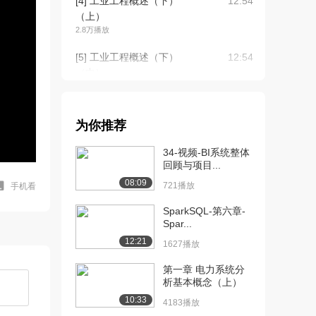
[4] 工业工程概述（下）
12:54
（上）
2.8万播放
[5] 工业工程概述（下）
12:54
（中）
3038播放
[6] 工业工程概述（下）
12:45
为你推荐
（下）
3009播放
34-视频-BI系统整体
回顾与项目...
[7] 持续改善与精益求精
12:45
08:09
（上）
721播放
手机看
2.8万播放
SparkSQL-第六章-
Spar...
[8] 持续改善与精益求精
12:45
12:21
（中）
1627播放
2759播放
第一章 电力系统分
析基本概念（上）
[9] 持续改善与精益求精
12:36
（下）
10:33
4183播放
2955播放