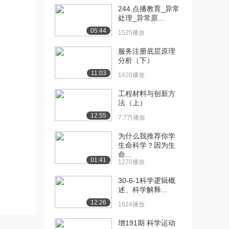
244.点播教育_异常
[10] 系统观与集成效应
11:32
处理_异常原...
（上）
05:44
1525播放
2.4万播放
服务注册底层原理
[11] 系统观与集成效应
待播放
分析（下）
（中）
11:03
1420播放
2380播放
工程材料与创新方
[12] 系统观与集成效应
11:25
法（上）
（下）
12:55
7.7万播放
3176播放
为什么我推荐你学
[13] 以人为本（上）
11:09
生命科学？因为生
1.9万播放
命...
01:41
1270播放
[14] 以人为本（下）
11:06
2587播放
30-6-1科学逻辑概
述、科学解释...
[15] 工业工程的人才培养
12:05
12:26
1624播放
（上）
2.1万播放
增191期 科学运动