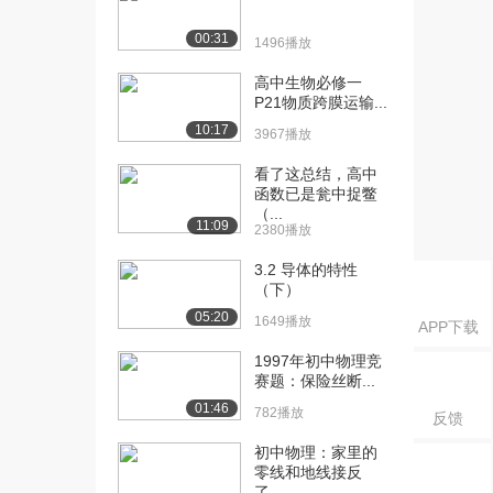
00:31
1496播放
高中生物必修一
P21物质跨膜运输...
10:17
3967播放
看了这总结，高中
函数已是瓮中捉鳖
（...
11:09
2380播放
3.2 导体的特性
（下）
05:20
1649播放
APP下载
1997年初中物理竞
赛题：保险丝断...
01:46
782播放
反馈
初中物理：家里的
零线和地线接反
了，...