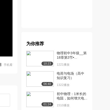
为你推荐
物理初中3年级__第
18章第3节•...
10:23
1221播放
手机看
电荷与电场（高中
知识复习）
06:40
1322播放
初中物理：1米长的
电阻，如何增大电...
01:24
1510播放