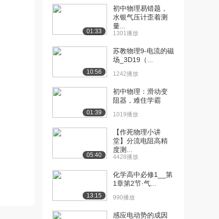
初中物理易错题，
水银气压计歪着测
量...
01:33
1301播放
苏教物理9-电流的磁
场_3D19（...
10:56
1242播放
初中物理：滑动变
阻器，难住学霸
01:39
1019播放
【作死物理小讲
堂】分流电阻高精
度测...
05:40
4428播放
化学高中必修1__第
1章第2节·气...
13:15
990播放
感应电动势的成因