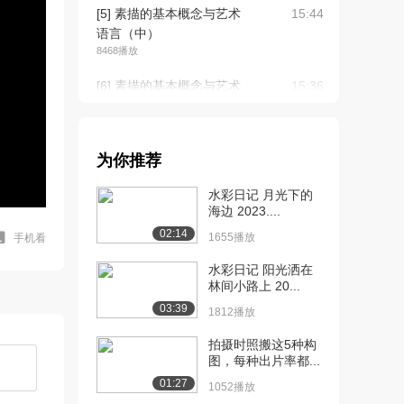
[5] 素描的基本概念与艺术
15:44
语言（中）
8468播放
[6] 素描的基本概念与艺术
15:36
语言（下）
6422播放
[7] 素描教学的任务与目的
14:34
为你推荐
（上）
水彩日记 月光下的
6860播放
海边 2023....
[8] 素描教学的任务与目的
14:35
02:14
1655播放
手机看
（中）
5192播放
水彩日记 阳光洒在
林间小路上 20...
[9] 素描教学的任务与目的
14:25
03:39
1812播放
（下）
4215播放
拍摄时照搬这5种构
图，每种出片率都...
[10] 素描的实践——头像
15:49
01:27
1052播放
素描（上）