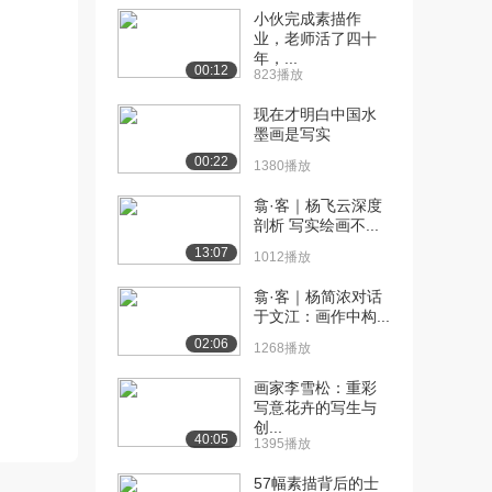
1.7万播放
小伙完成素描作
业，老师活了四十
[11] 素描的实践——头像
15:49
年，...
00:12
素描（中）
823播放
8018播放
现在才明白中国水
墨画是写实
[12] 素描的实践——头像
15:40
00:22
素描（下）
1380播放
6958播放
翕·客｜杨飞云深度
剖析 写实绘画不...
[13] 半身像与全身像
19:38
（上）
13:07
1012播放
5582播放
翕·客｜杨简浓对话
[14] 半身像与全身像
19:39
于文江：画作中构...
（中）
02:06
1268播放
3929播放
画家李雪松：重彩
[15] 半身像与全身像
19:30
写意花卉的写生与
（下）
创...
40:05
1395播放
3597播放
57幅素描背后的士
[16] 人体素描（上）
16:23