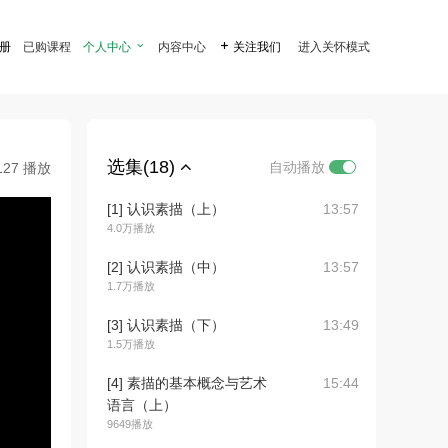
注册
已购课程
个人中心

内容中心

关注我们
进入关怀模式
选集(18)
自动播放
127 播放
[1] 认识素描（上）
13:57
4.0万播放
[2] 认识素描（中）
13:57
1.7万播放
[3] 认识素描（下）
13:49
1.5万播放
[4] 素描的基本概念与艺术
15:44
语言（上）
9649播放