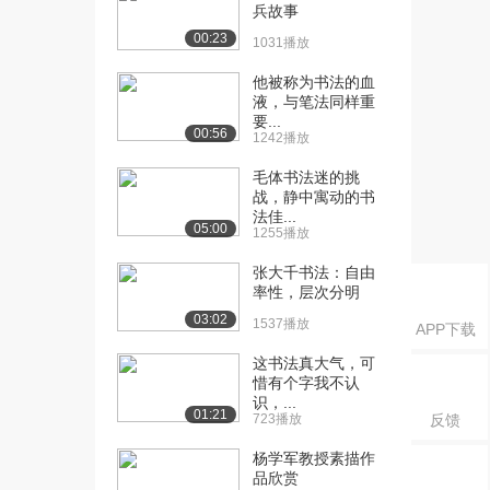
兵故事
4695播放
00:23
1031播放
[17] 人体素描（中）
16:23
他被称为书法的血
4615播放
液，与笔法同样重
要...
[18] 人体素描（下）
待播放
00:56
1242播放
4127播放
毛体书法迷的挑
战，静中寓动的书
法佳...
05:00
1255播放
张大千书法：自由
率性，层次分明
03:02
1537播放
APP下载
这书法真大气，可
惜有个字我不认
识，...
01:21
723播放
反馈
杨学军教授素描作
品欣赏