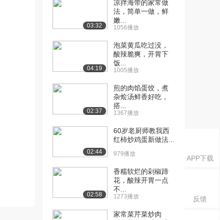
凉拌海带的家常做
法，简单一做，鲜
嫩...
03:32
1056播放
泡菜黄瓜吃过没，
酸辣脆爽，开胃下
饭...
04:19
1005播放
煎的肉馅蛋饺，煮
杂烩汤鲜香好吃，
搭...
02:37
1367播放
60岁老厨师教我西
红柿炒鸡蛋新做法...
02:44
979播放
APP下载
香糯软烂的剁椒蹄
花，酸辣开胃一点
不...
02:58
1273播放
反馈
家常菜芹菜炒肉