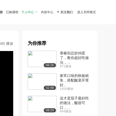
注册
已购课程
个人中心

内容中心

关注我们
进入关怀模式
为你推荐
600 播放
香椿别总炒鸡蛋
了，教你超好吃做
法，...
06:16
971播放
家常口味的铁板鱿
鱼，搭配酸菜开胃
好...
02:48
1454播放
这才是茄子最好吃
的做法，酸甜可
口，...
08:29
844播放