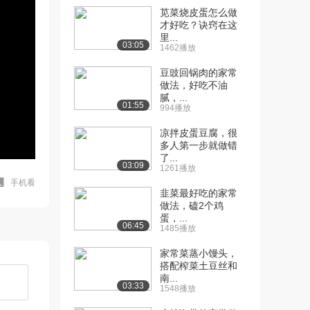
苋菜烧皮蛋怎么做
才好吃？诀窍在这
里...
03:05
1462播放
豆豉回锅肉的家常
做法，好吃不油
腻，...
01:55
994播放
凉拌皮蛋豆腐，很
多人第一步就做错
了...
03:09
1261播放
手机看
韭菜最好吃的家常
做法，磕2个鸡
蛋，...
06:45
1485播放
家常菜蒸小馒头，
搭配榨菜土豆丝和
南...
03:33
1548播放