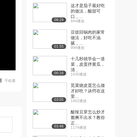
这才是茄子最好吃
的做法，酸甜可
口，...
08:29
844播放
豆豉回锅肉的家常
做法，好吃不油
腻，...
01:55
994播放
十几秒就学会一道
菜，皮蛋拌黄瓜，
清...
00:16
1435播放
手机看
苋菜烧皮蛋怎么做
才好吃？诀窍在这
里...
03:05
1462播放
酸辣豆芽怎么炒才
脆爽不出水？教你
正...
03:46
1174播放