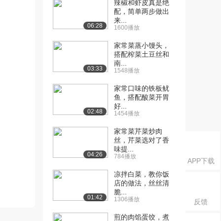
辣椒和虾皮真是绝
配，简单两步做出
来...
06:28
1600播放
家常菜蒸小馒头，
搭配榨菜土豆丝和
南...
03:33
1548播放
家常口味的铁板鱿
鱼，搭配酸菜开胃
好...
02:48
1454播放
家常菜芹菜炒肉
丝，芹菜选对了香
味提...
04:26
784播放
APP下载
凉拌白菜，教你饭
店的做法，丝丝清
脆...
01:42
1306播放
反馈
煎的肉馅蛋饺，煮