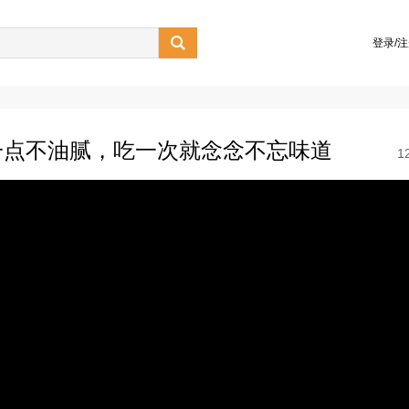

登录/
一点不油腻，吃一次就念念不忘味道
1