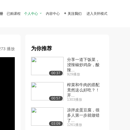
注册
已购课程
个人中心

内容中心

关注我们
进入关怀模式
为你推荐
273 播放
分享一道下饭菜，
浸辣椒炒鸡杂，酸
辣...
00:37
929播放
榨菜和牛肉的搭配
竟然这么好吃？！
开...
00:57
1303播放
凉拌皮蛋豆腐，很
多人第一步就做错
了...
03:09
1261播放