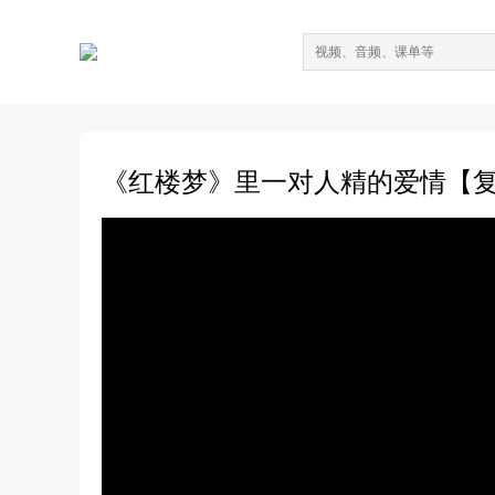
《红楼梦》里一对人精的爱情【复