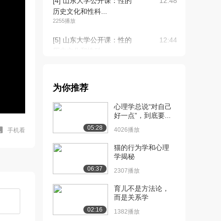
[4] 山东大学公开课：性的
12:48
历史文化和性科...
2255播放
[5] 山东大学公开课：性的
12:44
历史文化和性科...
1949播放
[6] 山东大学公开课：性心
16:12
为你推荐
理健康（上）
3721播放
心理学总说“对自己
好一点”，到底要...
[7] 山东大学公开课：性心
16:12
05:28
理健康（中）
4026播放
手机看
2.4万播放
猫的行为学和心理
学揭秘
[8] 山东大学公开课：性心
16:05
06:37
理健康（下）
2307播放
4110播放
育儿不是方法论，
而是关系学
[9] 山东大学公开课： 性自
11:24
我保护与青春...
02:16
1382播放
2932播放