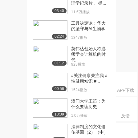
学校园里的爱情（...
理学纪录片， 拯...
2586播放
03:40
11.6万播放
[16] 山东大学公开课：大
13:34
工具决定论：华大
学校园里的爱情（...
的坚守与AI生物学...
2197播放
02:24
1347播放
[17] 山东大学公开课：大
13:26
英伟达创始人称必
学校园里的爱情（...
须学会计算机的时
2253播放
代...
01:12
923播放
[18] 山东大学公开课：受
11:18
#关注健康关注我 #
孕、怀孕与分娩（...
性健康知识 #...
2838播放
00:56
1524播放
APP下载
[19] 山东大学公开课：受
11:19
孕、怀孕与分娩（...
澳门大学王笛：为
什么要读历史
2131播放
13:39
1.0万播放
反馈
[20] 山东大学公开课：受
11:09
孕、怀孕与分娩（...
法律制度的文化遗
2694播放
传基因（2）（中）