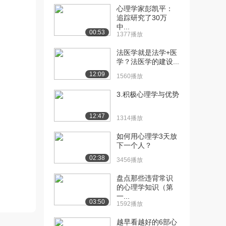
心理学家彭凯平：
[10] 山东大学公开课： 性
11:25
追踪研究了30万
中...
自我保护与青春...
00:53
1377播放
2851播放
法医学就是法学+医
[11] 山东大学公开课： 性
11:15
学？法医学的建设...
自我保护与青春...
12:09
1560播放
1.9万播放
3.积极心理学与优势
[12] 山东大学公开课：性
15:26
传播疾病与人体健...
12:47
1314播放
3522播放
如何用心理学3天放
[13] 山东大学公开课：性
15:27
下一个人？
传播疾病与人体健...
02:38
2635播放
3456播放
[14] 山东大学公开课：性
盘点那些违背常识
15:17
的心理学知识（第
传播疾病与人体健...
一...
2233播放
03:50
1592播放
[15] 山东大学公开课：大
13:34
越早看越好的6部心