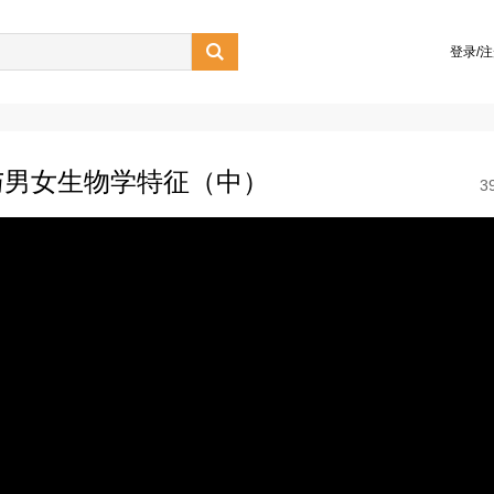

登录/
与男女生物学特征（中）
3