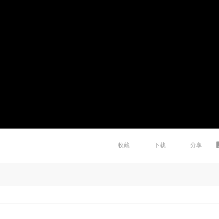
收藏
下载
分享