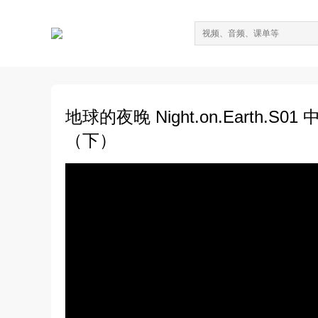
地球的夜晚 Night.on.Earth.
（下）