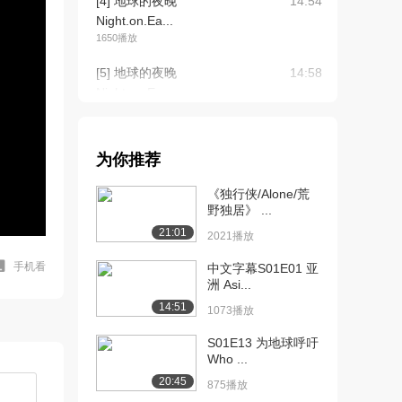
[4] 地球的夜晚
14:54
Night.on.Ea...
1650播放
[5] 地球的夜晚
14:58
Night.on.Ea...
1725播放
[6] 地球的夜晚
14:53
为你推荐
Night.on.Ea...
1379播放
《独行侠/Alone/荒
野独居》 ...
[7] 地球的夜晚
17:33
21:01
Night.on.Ea...
2021播放
983播放
手机看
中文字幕S01E01 亚
洲 Asi...
[8] 地球的夜晚
17:43
14:51
Night.on.Ea...
1073播放
802播放
S01E13 为地球呼吁
Who ...
[9] 地球的夜晚
待播放
Night.on.Ea...
20:45
875播放
1152播放