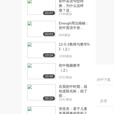
初中英语句型转
国古代史（四...
换，为什么这样
1756播放
做？这...
03:07
2188播放
[16] 08-第一章第一节-中
10:01
国古代史（八...
Enough用法揭秘：
1279播放
初中英语中形...
03:03
894播放
[17] 08-第一章第一节-中
10:06
国古代史（八...
12-5-2教师与教学5-
1664播放
1（上）
13:14
1088播放
[18] 10-第一章第一节-中
07:56
国古代史（十...
初中视频教学
1271播放
（上）
10:49
[19] 10-第一章第一节-中
2832播放
07:55
APP下载
国古代史（十...
在我初中时期，就
1544播放
知道陈光标，捐了
那...
[20] 11-第一章第一节-中
14:14
00:19
1441播放
反馈
国古代史（十...
张亚杰：基于儿童
934播放
发展视角的学前儿