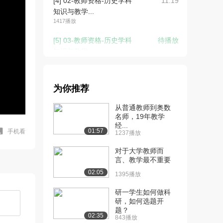
[4] 02-教师资格-历史学科
11:19
知识与教学...
1417播放
[5] 03-教师资格-历史学科
待播放
知识与教学...
952播放
[6] 03-教师资格-历史学科
13:13
为你推荐
知识与教学...
1446播放
从普通教师到奥数
名师，19年教学
[7] 03-教师资格-历史学科
12:56
经...
知识与教学...
01:57
手机看
1237播放
789播放
对于大学教师而
[8] 04-第一章-中国古代史
言、教学最不重要
10:15
（上）
02:05
1395播放
1913播放
研一学生如何做科
[9] 04-第一章-中国古代史
10:15
研，如何选题开
题？
（中）
02:35
843播放
1315播放