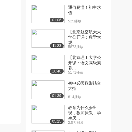
通俗易懂！初中求
[10] 04-第一章-中国古代
10:09
值
史（下）
01:06
525播放
1215播放
【北京航空航天大
[11] 05-第一章-中国古代
12:23
学公开课：数学大
史的关键问题...
观...
11:23
1342播放
5873播放
[12] 05-第一章-中国古代
12:29
【北京理工大学公
开课：语文高级素
史的关键问题...
养...
949播放
16:40
5171播放
[13] 05-第一章-中国古代
12:21
初中必须数形结合
史的关键问题...
大招
1016播放
01:39
814播放
[14] 04-第一章第一节-中
12:27
教育为什么会出
国古代史（四...
现，教师厌教，学
1977播放
生厌...
05:25
2.8万播放
[15] 04-第一章第一节-中
12:34