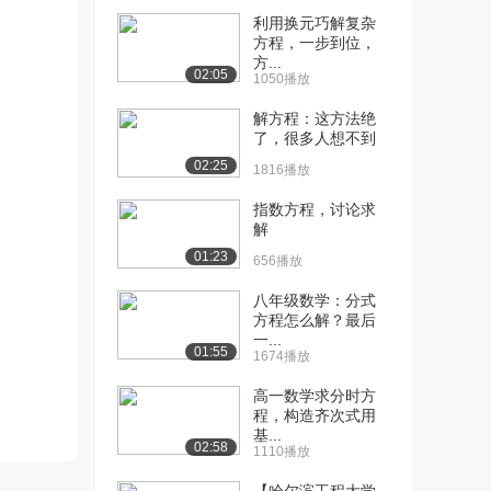
利用换元巧解复杂
[10] 2.2 函数的单调性与最
25:40
方程，一步到位，
值(基础A...
方...
02:05
1050播放
2.2万播放
解方程：这方法绝
[11] 2.2 函数的单调性与最
28:58
了，很多人想不到
值（提高篇...
02:25
1.7万播放
1816播放
指数方程，讨论求
[12] 2.3 函数的奇偶性与周
26:01
解
期性(基础...
01:23
1.9万播放
656播放
[13] 2.3 函数的奇偶性与周
23:23
八年级数学：分式
方程怎么解？最后
期性(提高...
一...
1.6万播放
01:55
1674播放
[14] 2.4 幂函数与二次函数
23:51
高一数学求分时方
(基础A）
程，构造齐次式用
1.8万播放
基...
02:58
1110播放
[15] 2.4 幂函数与二次函数
16:32