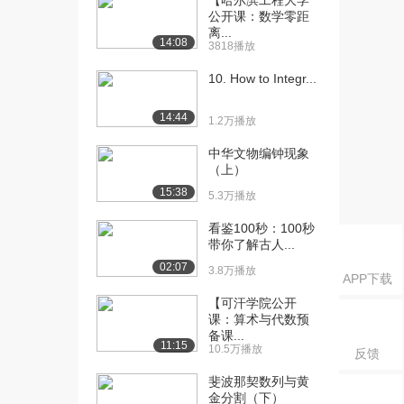
【哈尔滨工程大学
(提高篇B...
公开课：数学零距
1.0万播放
离...
14:08
3818播放
[16] 2.5 指数与指数函数
25:24
(基础A）
10. How to Integr...
1.8万播放
14:44
1.2万播放
[17] 2.5指数与指数函数(提
19:55
高篇B）
中华文物编钟现象
8851播放
（上）
15:38
5.3万播放
[18] 2.6 对数与对数函数
25:50
(基础A）
看鉴100秒：100秒
1.8万播放
带你了解古人...
02:07
3.8万播放
[19] 2.6对数与对数函数(提
28:38
APP下载
高篇B）
【可汗学院公开
8802播放
课：算术与代数预
备课...
11:15
[20] 2.7 函数的图象(基础
31:06
10.5万播放
反馈
A）
斐波那契数列与黄
8801播放
金分割（下）