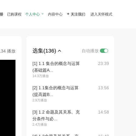
注册
已购课程
个人中心

内容中心

关注我们
进入关怀模式
选集(136)
自动播放
134 播放
[1] 1.1 集合的概念与运算
23:39
(基础篇A...
14.3万播放
[2] 1.1集合的概念与运算
13:56
(提高篇B...
2.9万播放
[3] 1.2 命题及其关系、充
14:58
分条件与必...
2.4万播放