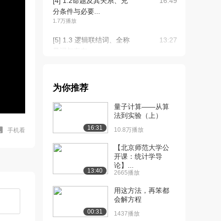
[4] 1.2命题及其关系、充
16:49
分条件与必要...
1.7万播放
[5] 1.3 逻辑联结词、全称
13:27
量词与存在...
1.7万播放
[6] 1.3逻辑联结词、全称
15:55
为你推荐
量词与存在量...
1.5万播放
量子计算——从算
法到实验（上）
[7] 2.1 函数及其表示(基础
15:49
16:31
A）
10.8万播放
手机看
2.7万播放
【北京师范大学公
开课：统计学导
[8] 2.1（上）函数及其表
21:50
论】...
示 (提高篇...
13:40
2665播放
2.2万播放
用这方法，再笨都
[9] 2.1（下）函数及其表
18:45
会解方程
示(提高篇B...
00:31
1437播放
1.7万播放