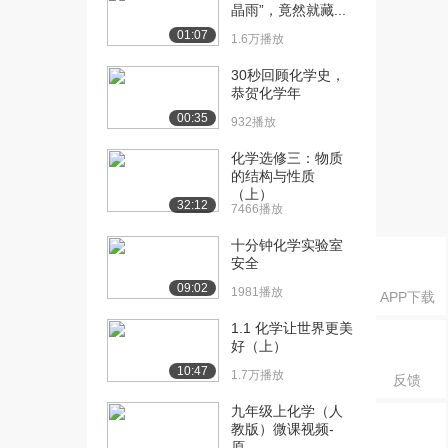
化学反应的...
晶雨”，竟然就藏...
1027播放
01:07
1.6万播放
[16] 7-3-1化学平衡：平衡
16:38
30秒回顾化学史，
常数（上）
恭贺化学年
1154播放
00:35
932播放
[17] 7-3-1化学平衡：平衡
16:42
化学选修三：物质
常数（中）
的结构与性质
961播放
（上）
32:12
7466播放
[18] 7-3-1化学平衡：平衡
待播放
十分钟化学实验室
常数（下）
安全
1259播放
09:02
1981播放
APP下载
[19] 8-3-2化学平衡：平衡
15:19
常数与吉布...
1.1 化学让世界更美
好（上）
1338播放
10:47
1.7万播放
反馈
[20] 8-3-2化学平衡：平衡
15:25
常数与吉布...
九年级上化学（人
1202播放
教版）微课视频-
原...