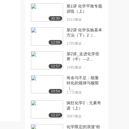
第1讲 化学平衡专题
[10] 4-1-4化学热力学：吉
15:06
训练（上）
布斯－赫姆...
30:30
3312播放
1295播放
第2讲 化学实验基本
[11] 4-1-4化学热力学：吉
15:12
方法（下）2（...
布斯－赫姆...
12:08
1795播放
992播放
第2讲_走进化学世
[12] 4-1-4化学热力学：吉
15:02
界（中）---2...
布斯－赫姆...
12:57
1095播放
1222播放
有余与不足：能量
[13] 5-2-1化学反应速率：
12:38
转化的规律与极限
化学反应的...
（...
1687播放
10:54
1.7万播放
[14] 5-2-1化学反应速率：
12:44
疯狂化学2：元素奇
化学反应的...
迹（上）
1308播放
12:27
3967播放
[15] 5-2-1化学反应速率：
12:31
化学限定的浪漫“粉