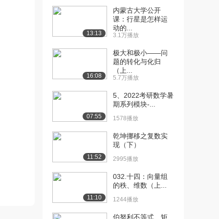
内蒙古大学公开
[10] 2021汤家凤考研线性
28:01
课：行星是怎样运
代数专题～矩...
动的...
13:13
3.1万播放
1064播放
极大和极小——问
[11] 2021汤家凤考研线性
28:02
题的转化与化归
代数专题～矩...
（上...
16:08
1036播放
5.7万播放
[12] 2021汤家凤考研线性
待播放
5、2022考研数学暑
期系列模块-...
代数专题～矩...
801播放
07:55
1578播放
[13] 2021汤家凤考研线性
28:01
乾坤挪移之复数实
代数专题～矩...
现（下）
1561播放
11:52
2995播放
[14] 2021汤家凤考研线性
28:11
032.十四：向量组
代数专题～矩...
的秩、维数（上...
1401播放
11:10
1244播放
[15] 2021汤家凤考研线性
28:04
伯努利不等式、矩