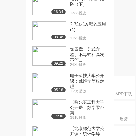
代数专题～矩...
阵（下）
1491播放
16:34
1388播放
2.3分式方程的应用
(1)
08:36
2195播放
第四章：分式方
程、不等式和高次
不等...
09:22
2639播放
电子科技大学公开
课：戴维宁等效定
理
05:18
1.2万播放
APP下载
【哈尔滨工程大学
公开课：数学零距
离...
14:08
3818播放
反馈
【北京师范大学公
开课：统计学导