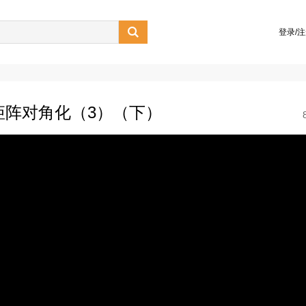

登录/
矩阵对角化（3）（下）