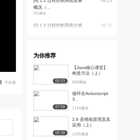
[4] 1.2 过程控制系统发展
05:23
概况（...
931播放
[5] 1.3 过程控制系统分类
05:21
及性能指...
1585播放
[6] 1.3 过程控制系统分类
05:28
为你推荐
及性能指...
1423播放
【Java核心课堂】
构造方法（上）
[7] 1.3 过程控制系统分类
09:51
05:53
及性能指...
858播放
手机看
1510播放
循环在Actionscript
3...
[8] 1.3 过程控制系统分类
09:50
07:59
及性能指...
1140播放
1107播放
2.8 圣维南原理及其
应用（上）
[9] 2.1 机理法建模（单容
08:33
水槽）（上...
05:39
1295播放
2235播放