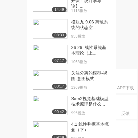
开课：统计学导
法和统计...
论】...
810播放
14:49
1113播放
[16] 2.4 测试法建模（频域
08:26
模块九 9.06 离散系
法和统计...
统的状态空...
1451播放
08:33
953播放
[17] 2.5 测试法仿真举例
06:25
26.26. 线性系统基
（上）
本理论（上...
1301播放
07:17
1068播放
[18] 2.5 测试法仿真举例
06:24
关注分离的模型-视
（下）
图-意图模式
828播放
03:17
1369播放
APP下载
[19] 3.1 PID调节原理
07:22
Sam2视觉基础模型
（上）
技术原理是什么...
2244播放
00:42
995播放
反馈
[20] 3.1 PID调节原理
07:21
4.1 线性判据基本概
（下）
念（下）
1413播放
09:49