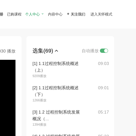
注册
已购课程
个人中心

内容中心

关注我们
进入关怀模式
选集(69)
自动播放
030 播放
[1] 1.1过程控制系统概述
09:03
（上）
9209播放
[2] 1.1过程控制系统概述
09:01
（下）
1266播放
[3] 1.2 过程控制系统发展
05:17
概况（...
1394播放