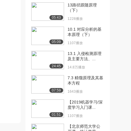
13路径跟随原理
[10] 2.1 机理法建模（单容
08:32
（下）
水槽）（下...
05:43
1228播放
1180播放
10.1 对应分析的基
[11] 2.2 机理法建模（多容
07:33
本原理（下）
水槽）（...
05:09
1107播放
1890播放
13.1 入侵检测原理
[12] 2.2 机理法建模（多容
待播放
及主要方法、...
水槽）（...
24:45
14.8万播放
1030播放
7.3 精馏原理及其基
[13] 2.3 测试法建模（时域
09:56
本方程
方法）（...
07:59
1643播放
1549播放
【2019机器学习/深
[14] 2.3 测试法建模（时域
09:53
度学习入门课...
方法）（...
01:51
1181播放
1107播放
【北京师范大学公
[15] 2.4 测试法建模（频域
08:27