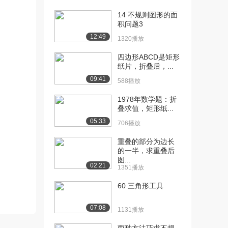
14 不规则图形的面
[10] 9.开篇-枫叶云笔记的
01:18
积问题3
使用
12:49
8281播放
1320播放
四边形ABCD是矩形
[11] 1.1Python可以从事哪
10:41
纸片，折叠后，...
些职位
09:41
1.6万播放
588播放
[12] 1.2程序设计语言的分
07:44
1978年数学题：折
叠求值，矩形纸...
类
1.6万播放
05:33
706播放
[13] 1.3编译和解释
06:22
重叠的部分为边长
9360播放
的一半，求重叠后
图...
02:21
1351播放
[14] 1.4Python语言的概述
06:23
8557播放
60 三角形工具
[15] 1.5Python的开发工具
05:42
07:08
8611播放
1131播放
[16] 1.6IPO程序编写方法
03:05