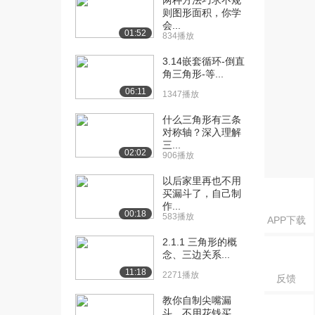
两种方法巧求不规
则图形面积，你学
9145播放
会...
01:52
834播放
[17] 1.7使用print函数进行
19:31
简单输...
3.14嵌套循环-倒直
1.5万播放
角三角形-等...
06:11
1347播放
[18] 1.8使用print函数进行
07:45
复杂的...
什么三角形有三条
9635播放
对称轴？深入理解
三...
[19] 1.9Python中的基本输
04:41
02:02
906播放
入函数...
以后家里再也不用
7847播放
买漏斗了，自己制
作...
[20] 1.10Python中的注释
07:57
00:18
583播放
APP下载
5948播放
2.1.1 三角形的概
[21] 1.11Python中的代码
04:29
念、三边关系...
缩进
11:18
2271播放
反馈
5977播放
教你自制尖嘴漏
[22] 1.12难点解答
04:06
斗，不用花钱买，