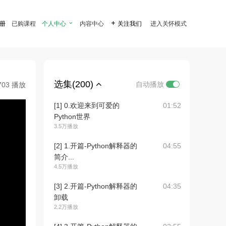
注册
已购课程
个人中心

内容中心

关注我们
进入关怀模式
选集(200)
自动播放
703 播放
[1] 0.欢迎来到可爱的
01:52
Python世界
3.5万播放
[2] 1.开篇-Python解释器的
04:55
简介...
4.5万播放
[3] 2.开篇-Python解释器的
04:35
卸载
2.2万播放