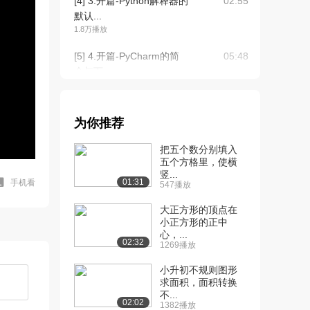
[4] 3.开篇-Python解释器的
02:55
默认...
1.8万播放
[5] 4.开篇-PyCharm的简
05:48
介与下...
1.9万播放
[6] 5.开篇-PyCharm的安
03:14
为你推荐
装
1.7万播放
把五个数分别填入
五个方格里，使横
[7] 6.开篇-PyCharm的使
05:55
竖...
用
01:31
手机看
547播放
1.7万播放
大正方形的顶点在
[8] 7.开篇-PyCharm的设
小正方形的正中
01:54
心，...
置
02:32
1269播放
9864播放
小升初不规则图形
[9] 8.开篇-PyCharm的卸
01:37
求面积，面积转换
载
不...
02:02
1382播放
7611播放