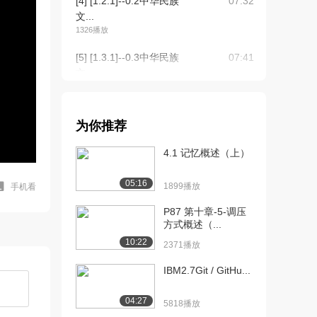
[4] [1.2.1]--0.2中华民族
07:32
文...
1326播放
[5] [1.3.1]--0.3中华民族
07:41
文...
1631播放
[6] [1.3.1]--0.3中华民族
07:46
为你推荐
文...
1690播放
4.1 记忆概述（上）
[7] [1.4.1]--0.4中华民族
07:35
05:16
文...
1899播放
手机看
2053播放
P87 第十章-5-调压
方式概述（...
[8] [1.4.1]--0.4中华民族
07:36
10:22
文...
2371播放
960播放
IBM2.7Git / GitHu...
[9] [2.1.1]--1.1为什么要
09:42
研...
04:27
5818播放
2059播放