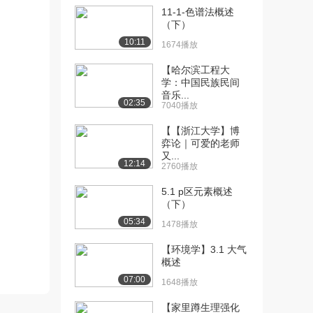
11-1-色谱法概述
[10] [2.1.1]--1.1为什么要
09:39
（下）
研...
10:11
1674播放
2344播放
【哈尔滨工程大
[11] [2.2.1]--1.2创造性的
06:42
学：中国民族民间
实...
音乐...
02:35
7040播放
2223播放
【【浙江大学】博
[12] [2.2.1]--1.2创造性的
06:41
弈论｜可爱的老师
实...
又...
12:14
1707播放
2760播放
[13] [2.3.1]--1.3研究创造
08:51
5.1 p区元素概述
（下）
性...
1303播放
05:34
1478播放
[14] [2.3.1]--1.3研究创造
08:48
【环境学】3.1 大气
性...
概述
1439播放
07:00
1648播放
[15] [3.1.1]--2.1创造性心
11:59
【家里蹲生理强化