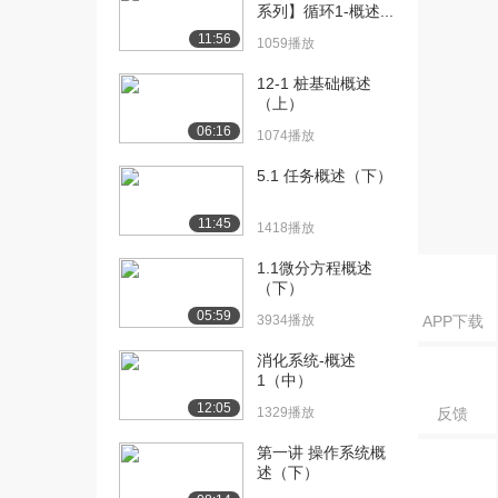
理...
系列】循环1-概述...
2111播放
11:56
1059播放
[16] [3.1.1]--2.1创造性心
12:04
12-1 桩基础概述
理...
（上）
2078播放
06:16
1074播放
[17] [3.2.1]--2.2创造性心
09:53
5.1 任务概述（下）
理...
1316播放
11:45
1418播放
[18] [3.2.1]--2.2创造性心
09:53
1.1微分方程概述
理...
（下）
1147播放
05:59
3934播放
APP下载
[19] [4.1.1]--3.1对思维的
05:35
消化系统-概述
概...
1（中）
1967播放
12:05
1329播放
反馈
[20] [4.1.1]--3.1对思维的
待播放
概...
第一讲 操作系统概
述（下）
2700播放