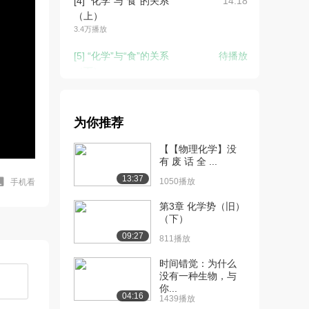
[4] “化学”与“食”的关系
14:18
（上）
3.4万播放
[5] “化学”与“食”的关系
待播放
（下）
2703播放
为你推荐
【【物理化学】没
有 废 话 全 ...
13:37
1050播放
手机看
第3章 化学势（旧）
（下）
09:27
811播放
时间错觉：为什么
没有一种生物，与
你...
04:16
1439播放