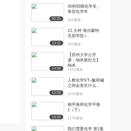
30秒回顾化学史，
恭贺化学年
00:35
932播放
22.火种 海尔蒙特
无形学院 i...
12:11
563播放
【苏州大学公开
课：纳米新纪元】
纳米...
14:56
1552播放
人教化学9下-酸和碱
之间会发生什么...
12:59
2234播放
相平衡和化学平衡
1（下）
10:33
1176播放
我们需要化学 第1集