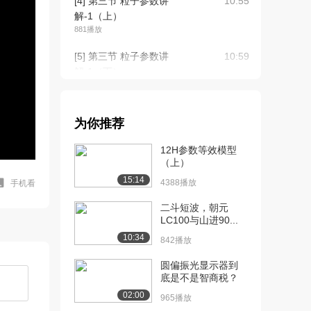
[4] 第三节 粒子参数讲
10:55
解-1（上）
881播放
[5] 第三节 粒子参数讲
10:59
解-1（下）
1259播放
[6] 第四节 粒子参数讲
11:28
为你推荐
解-2（上）
604播放
12H参数等效模型
（上）
[7] 第四节 粒子参数讲
11:29
15:14
解-2（中）
4388播放
手机看
1541播放
二斗短波，朝元
LC100与山进90...
[8] 第四节 粒子参数讲
11:29
10:34
解-2（下）
842播放
1085播放
圆偏振光显示器到
底是不是智商税？
[9] 第五节 粒子物理系统讲
12:53
解-1（上）
02:00
965播放
1009播放