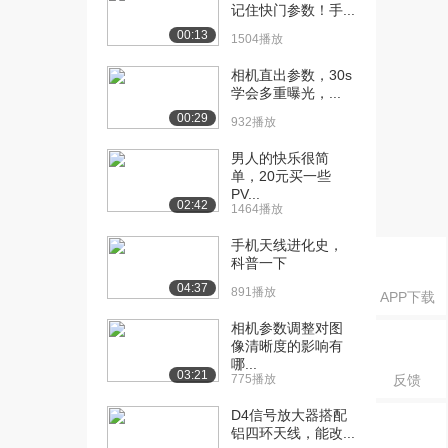
（下）
记住快门参数！手...
881播放
00:13
1504播放
[16] 第八节 Motion
13:01
相机直出参数，30s
Path（上...
学会多重曝光，...
1226播放
00:29
932播放
[17] 第八节 Motion
13:00
男人的快乐很简
Path（下...
单，20元买一些
1514播放
PV...
02:42
1464播放
[18] 第九节 可视和渲染相
07:37
手机天线进化史，
关（上）
科普一下
1112播放
04:37
891播放
APP下载
[19] 第九节 可视和渲染相
07:41
关（下）
相机参数调整对图
像清晰度的影响有
1137播放
哪...
03:21
775播放
反馈
[20] 第十节 灯光发射器技
10:07
巧相关（上）
D4信号放大器搭配
662播放
铝四环天线，能改...