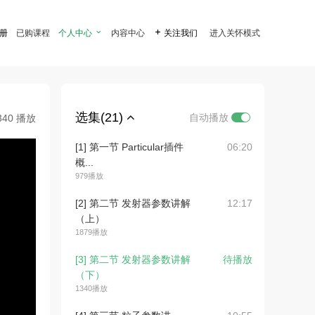
注册
已购课程
个人中心

内容中心

关注我们
进入关怀模式
选集(21)
自动播放
340 播放
[1] 第一节 Particular插件
06:20
概...
979播放
[2] 第二节 发射器参数讲解
12:17
（上）
1879播放
[3] 第二节 发射器参数讲解
待播放
（下）
1340播放