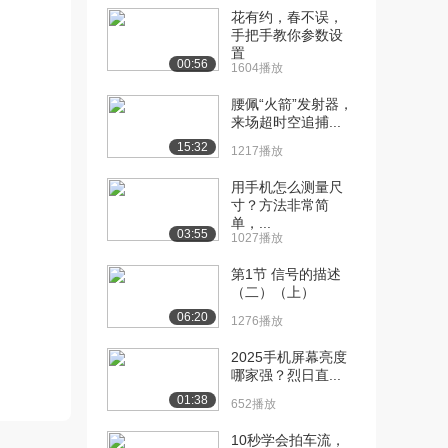
花有约，春不误，
[10] 第五节 粒子物理系统
12:56
手把手教你参数设
置
讲解-1（下）
00:56
1604播放
786播放
腰佩“火箭”发射器，
[11] 第六节 物理系统讲
08:16
来场超时空追捕...
解-2（上）
15:32
1217播放
1336播放
用手机怎么测量尺
[12] 第六节 物理系统讲
08:19
寸？方法非常简
解-2（下）
单，...
03:55
984播放
1027播放
[13] 第七节 粒子辅助系统
13:18
第1节 信号的描述
（二）（上）
（上）
1067播放
06:20
1276播放
[14] 第七节 粒子辅助系统
13:24
2025手机屏幕亮度
（中）
哪家强？烈日直...
1523播放
01:38
652播放
[15] 第七节 粒子辅助系统
13:11
10秒学会拍车流，