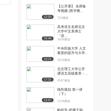
真题
1481播放
【公开课】 名师备
考视频 (医学教...
[12] 3-1 承保风险的一般特
02:58
12:50
724播放
征
1246播放
高考语文名师北京
大学中文系博士
[13] 3-2 短期保险合约建模
08:05
「语...
33:46
3439播放
1221播放
中央民族大学 人文
[14] 3-3 聚合风险模型
11:49
素质的提升与大学...
（上）
10:21
1234播放
2618播放
北京理工大学公开
[15] 3-3 聚合风险模型
11:54
课语文高级素养：...
（下）
17:31
1520播放
4587播放
[16] 【名师课堂】《风险
04:10
线性规划 第一讲
（下）
模型与非寿险精算...
1315播放
12:47
1109播放
[17] 4-1 比例和超额赔款再
08:32
帕提亚-萨珊王朝