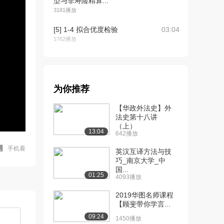
型与非寿险精算...
3181播放
[5] 1-4 拟合优度检验
03:04
1762播放
[6] 1-5 混合分布
03:33
637播放
[7] 【名师课堂】《风险模
待播放
为你推荐
型与非寿险精算...
【华政外法史】外
927播放
法史第十八讲
（上）
[8] 2-1 分保协议
07:24
13:04
642播放
815播放
手机看
英汉互译方法与技
[9] 2-3 通货膨胀
06:40
巧_南京大学_中
765播放
国...
01:25
4093播放
[10] 2-4 参数估计
04:09
2019华图名师课程
1474播放
【顾斐带你学言...
[11] 2-5&2-6 超额保单和
08:52
09:24
1450播放