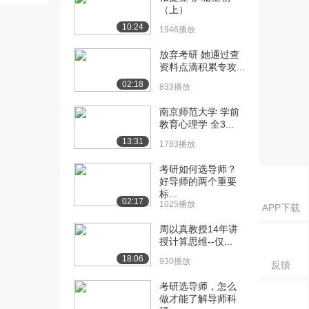
保险的总索...
（上）
762播放
10:24
1946播放
[18] 4-1 比例和超额赔款再
08:33
放弃考研 她通过查
保险的总索...
资料点滴积累专攻...
609播放
02:18
833播放
[19] 4-2 个体风险模型
08:03
南京师范大学 学前
1079播放
教育心理学 全3...
13:31
[20] 4-3 参数可变性不确定
10:39
1783播放
性（上）
考研如何选导师？
1087播放
好导师的两个重要
标...
[21] 4-3 参数可变性不确定
10:38
02:17
1025播放
APP下载
性（下）
593播放
周以真教授14年讲
授计算思维--仅...
[22] 5-1 Copula的概念和
13:43
18:06
930播放
反馈
性质（...
1577播放
考研选导师，怎么
做才能了解导师科