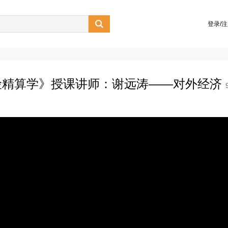

登录/
险精算学》授课讲师：谢远涛——对外经济