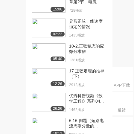
章第2节、电流...
现（下）
1382播放
15:06
728播放
[16] 简单时间函数的Z变化
18:44
异形正弦：线速度
（上）
恒定的情况
2021播放
02:22
1435播放
[17] 简单时间函数的Z变化
18:50
10-2.正弦稳态响应
（中）
微分求解
1517播放
05:40
1381播放
[18] 简单时间函数的Z变化
18:39
17 正弦定理的推导
（下）
（下）
1513播放
12:26
2912播放
APP下载
[19] 复杂时间函数的z变换
16:47
优秀科普视频《数
（上）
学工程!》系列04...
2185播放
26:26
1462播放
反馈
[20] 复杂时间函数的z变换
16:54
6.16 例题（短路电
（中）
流周期分量的...
1523播放
10:12