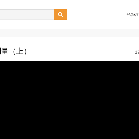

登录/
测量（上）
1