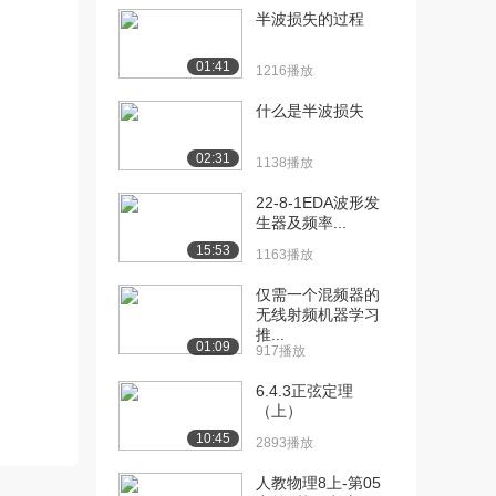
半波损失的过程
[10] 香农(Shannon)采样定
13:19
理在控...
01:41
1216播放
3187播放
什么是半波损失
[11] 香农(Shannon)采样定
13:22
理在控...
02:31
1138播放
1496播放
22-8-1EDA波形发
[12] 香农(Shannon)采样定
13:14
生器及频率...
理在控...
15:53
1163播放
1111播放
仅需一个混频器的
[13] 零阶保持器及信号复
14:38
无线射频机器学习
现（上）
推...
01:09
1869播放
917播放
[14] 零阶保持器及信号复
6.4.3正弦定理
14:46
（上）
现（中）
1640播放
10:45
2893播放
[15] 零阶保持器及信号复
14:29
人教物理8上-第05