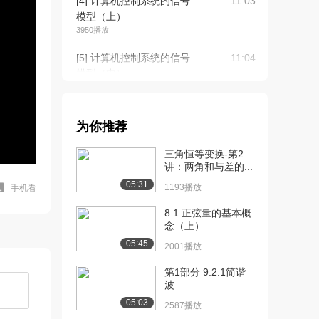
[4] 计算机控制系统的信号
11:03
模型（上）
3950播放
[5] 计算机控制系统的信号
11:04
模型（中）
1540播放
[6] 计算机控制系统的信号
10:55
为你推荐
模型（下）
1884播放
三角恒等变换-第2
讲：两角和与差的...
[7] 认识计算机控制系统信
12:47
05:31
号分析及星号拉...
1193播放
手机看
3233播放
8.1 正弦量的基本概
念（上）
[8] 认识计算机控制系统信
12:49
05:45
号分析及星号拉...
2001播放
1249播放
第1部分 9.2.1简谐
波
[9] 认识计算机控制系统信
12:46
号分析及星号拉...
05:03
2587播放
1497播放