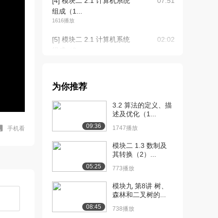
[4] 模块二 2.1 计算机系统
07:51
组成（1...
1616播放
[5] 模块二 2.1 计算机系统
02:02
组成（2...
2512播放
[6] 模块二 2.1 计算机系统
06:28
为你推荐
组成（3...
2159播放
3.2 算法的定义、描
述及优化（1...
[7] 模块二 2.1 计算机系统
06:29
09:36
组成（3...
1747播放
手机看
1448播放
模块二 1.3 数制及
其转换（2）...
[8] 模块二 2.2 计算机基本
02:45
05:25
工作原理...
773播放
1284播放
模块九 第8讲 树、
森林和二叉树的...
[9] 模块二 2.2 计算机基本
07:59
工作原理...
08:45
738播放
1955播放