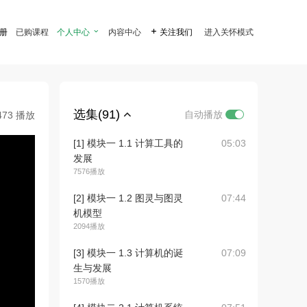
注册
已购课程
个人中心

内容中心

关注我们
进入关怀模式
选集(91)
自动播放
473 播放
[1] 模块一 1.1 计算工具的
05:03
发展
7576播放
[2] 模块一 1.2 图灵与图灵
07:44
机模型
2094播放
[3] 模块一 1.3 计算机的诞
07:09
生与发展
1570播放