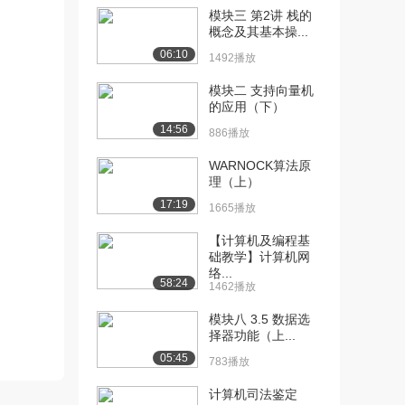
模块三 第2讲 栈的
[10] 模块二 2.2 计算机基
02:35
概念及其基本操...
本工作原理...
06:10
1492播放
2412播放
模块二 支持向量机
[11] 模块二 2.3 微型计算
05:22
的应用（下）
机（1）
14:56
886播放
1628播放
WARNOCK算法原
[12] 模块二 2.3 微型计算
08:37
理（上）
机（2）
17:19
1665播放
1547播放
【计算机及编程基
[13] 模块二 2.3 微型计算
02:19
础教学】计算机网
机（3）
络...
58:24
1581播放
1462播放
[14] 模块二 2.4 拓展资源
模块八 3.5 数据选
01:49
择器功能（上...
动画演示（...
1271播放
05:45
783播放
[15] 模块二 2.4 拓展资源
01:00
计算机司法鉴定