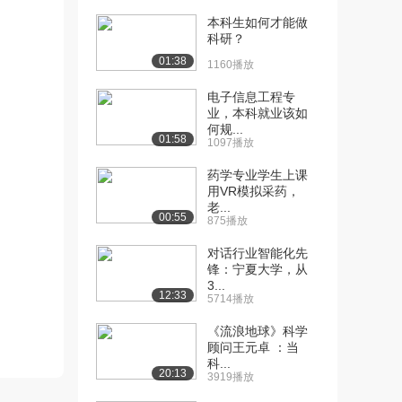
本科生如何才能做
[10] 河北师范大学公开
03:38
科研？
课：晶体管及其特性...
01:38
1160播放
1.2万播放
电子信息工程专
[11] 河北师范大学公开
04:42
业，本科就业该如
课：晶体管及其特性...
何规...
01:58
1.1万播放
1097播放
[12] 河北师范大学公开
04:25
药学专业学生上课
用VR模拟采药，
课：晶体管及其特性...
老...
8230播放
00:55
875播放
[13] 河北师范大学公开
07:31
对话行业智能化先
课：晶体管及其特性...
锋：宁夏大学，从
8715播放
3...
12:33
5714播放
[14] 河北师范大学公开
05:20
《流浪地球》科学
课：晶体管及其特性...
顾问王元卓 ：当
7102播放
科...
20:13
3919播放
[15] 河北师范大学公开
07:12