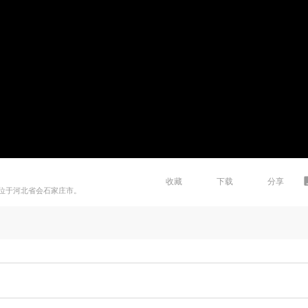
收藏
下载
分享
位于河北省会石家庄市。