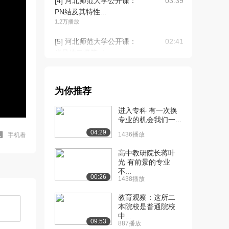
[4] 河北师范大学公开课：
03:39
PN结及其特性...
1.2万播放
[5] 河北师范大学公开课：
02:41
半导体二极管（...
1.4万播放
[6] 河北师范大学公开课：
05:54
为你推荐
半导体二极管（...
1.2万播放
进入专科 有一次换
专业的机会我们一...
[7] 河北师范大学公开课：
07:33
04:29
半导体二极管（...
1436播放
手机看
1.1万播放
高中教研院长蒋叶
光 有前景的专业
[8] 河北师范大学公开课：
07:33
不...
非线性电路的分...
00:26
1438播放
8812播放
教育观察：这所二
[9] 河北师范大学公开课：
07:33
本院校是普通院校
中...
特殊二极管
09:53
887播放
7999播放