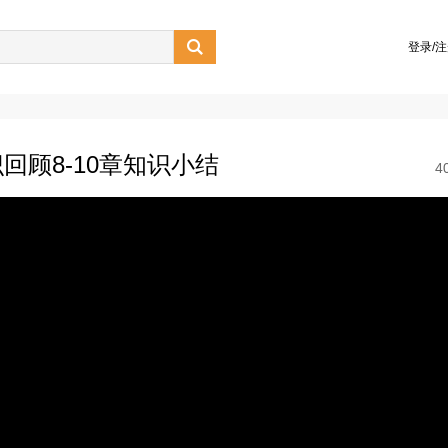

登录/
顾8-10章知识小结
4