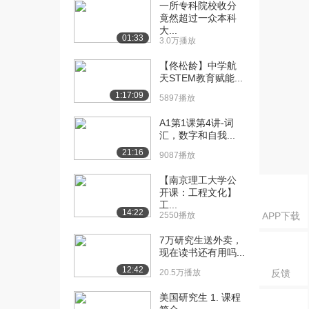
课：放大电路的主要...
一所专科院校收分
竟然超过一众本科
1.0万播放
大...
01:33
3.0万播放
[16] 河北师范大学公开
03:49
课：放大电路的主要...
【佟松龄】中学航
6589播放
天STEM教育赋能...
1:17:09
5897播放
[17] 河北师范大学公开
04:16
课：放大电路的特点
A1第1课第4讲-词
6570播放
汇，数字和自我...
21:16
[18] 河北师范大学公开
03:40
9087播放
课：放大电路的图解...
【南京理工大学公
8017播放
开课：工程文化】
工...
[19] 河北师范大学公开
05:33
14:22
2550播放
APP下载
课：放大电路的图解...
6862播放
7万研究生送外卖，
现在读书还有用吗...
[20] 河北师范大学公开
05:22
12:42
20.5万播放
反馈
课：放大电路的图解...
5119播放
美国研究生 1. 课程