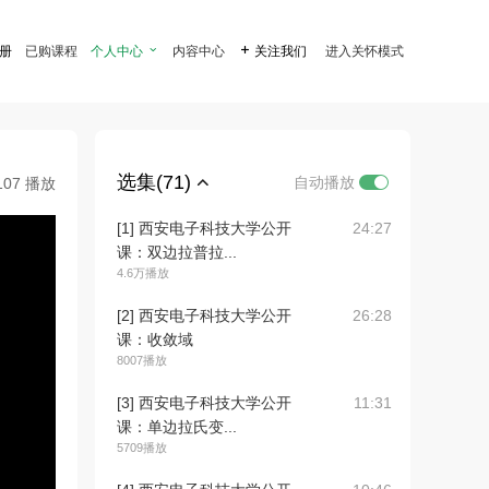
注册
已购课程
个人中心

内容中心

关注我们
进入关怀模式
选集(71)
自动播放
107 播放
[1] 西安电子科技大学公开
24:27
课：双边拉普拉...
4.6万播放
[2] 西安电子科技大学公开
26:28
课：收敛域
8007播放
[3] 西安电子科技大学公开
11:31
课：单边拉氏变...
5709播放