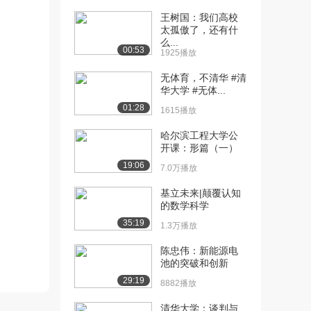
王树国：我们高校
[10] 西安电子科技大学公
10:18
太孤傲了，还有什
开课：拉普拉斯变...
么...
00:53
4079播放
1925播放
无体育，不清华 #清
[11] 西安电子科技大学公
21:08
华大学 #无体...
开课：拉普拉斯反...
01:28
4114播放
1615播放
[12] 西安电子科技大学公
01:19
哈尔滨工程大学公
开课：形篇（一）
开课：拉普拉斯变...
5837播放
19:06
7.0万播放
[13] 西安电子科技大学公
17:39
基立未来|颠覆认知
开课：电路元件和...
的数学科学
5041播放
35:19
1.3万播放
[14] 西安电子科技大学公
17:05
陈忠伟：新能源电
开课：电路系统的...
池的突破和创新
3859播放
29:19
8882播放
[15] 西安电子科技大学公
待播放
清华大学：谈判与