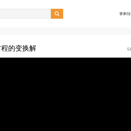

登录/
方程的变换解
5