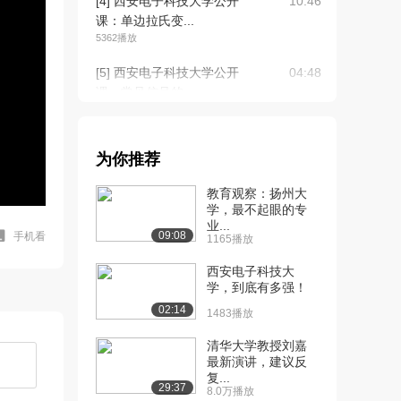
[4] 西安电子科技大学公开
10:46
课：单边拉氏变...
5362播放
[5] 西安电子科技大学公开
04:48
课：常见信号的...
4897播放
[6] 西安电子科技大学公开
03:35
为你推荐
课：拉普拉斯变...
4902播放
教育观察：扬州大
学，最不起眼的专
[7] 西安电子科技大学公开
09:48
业...
课：拉普拉斯变...
09:08
手机看
1165播放
4820播放
西安电子科技大
[8] 西安电子科技大学公开
学，到底有多强！
22:01
课：拉普拉斯变...
02:14
1483播放
6479播放
清华大学教授刘嘉
[9] 西安电子科技大学公开
05:52
最新演讲，建议反
复...
课：拉普拉斯变...
29:37
8.0万播放
4908播放