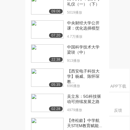
开课：微分方程的...
礼仪（一）（下）
5107播放
09:06
5019播放
[16] 西安电子科技大学公
12:16
中央财经大学公开
开课：连续系统函...
课：优化选择模型
2870播放
07:20
4.7万播放
[17] 西安电子科技大学公
12:01
中国科学技术大学
开课：H(S)的...
梁琰（中）
3164播放
22:38
913播放
[18] 西安电子科技大学公
02:07
【西安电子科技大
开课：连续系统稳...
学】杨威、陈怀琛
2960播放
教...
05:35
696播放
APP下载
[19] 西安电子科技大学公
12:28
开课：连续系统稳...
吴立东：5G科技驱
2848播放
动可持续发展之路
02:28
4979播放
反馈
[20] 西安电子科技大学公
00:43
开课：Matla...
【佟松龄】中学航
3768播放
天STEM教育赋能...