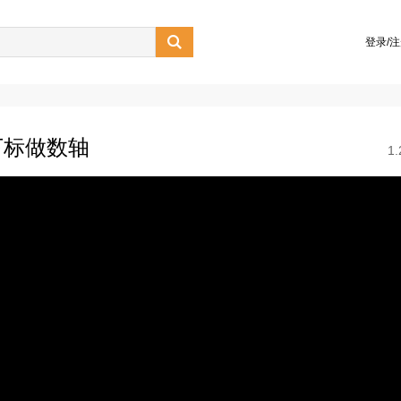

登录/
下标做数轴
1