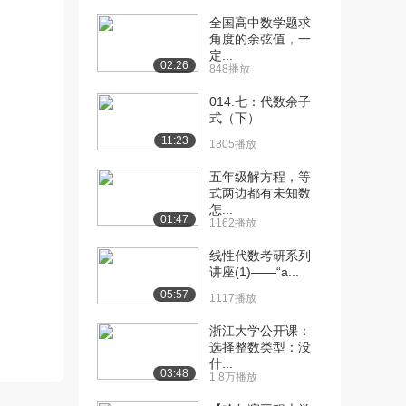
全国高中数学题求
[10] 北京大学公开课：量
09:45
角度的余弦值，一
子计算机的发展状...
定...
02:26
3.4万播放
848播放
014.七：代数余子
[11] 北京大学公开课：问
04:52
式（下）
题的提出
11:23
3.1万播放
1805播放
[12] 北京大学公开课：冯·
08:28
五年级解方程，等
式两边都有未知数
诺依曼式计算机
怎...
3.1万播放
01:47
1162播放
[13] 北京大学公开课：存
08:21
线性代数考研系列
储器的原理与类型
讲座(1)——“a...
3.1万播放
05:57
1117播放
[14] 北京大学公开课：存
10:13
浙江大学公开课：
储器的种类与特点
选择整数类型：没
2.8万播放
什...
03:48
1.8万播放
[15] 北京大学公开课：
08:55