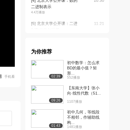
[4] 北京大学公开课：数的
10:30
二进制表示
4.4万播放
[5] 北京大学公开课：二进
11:21
制数的布尔运算
3.9万播放
[6] 北京大学公开课：历史
18:41
为你推荐
上的计算设备
3.3万播放
初中数学：怎么求
BD的最小值？矩
[7] 北京大学公开课：摩尔
15:44
形...
定律下的计算危...
02:39
手机看
552播放
2.9万播放
【东南大学】张小
[8] 北京大学公开课：从电
向·线性代数（51...
10:49
子管到云计算
09:26
1107播放
3.4万播放
初中几何，等线段
[9] 北京大学公开课：量子
08:39
不相邻，作辅助线
构...
计算机的基本原...
01:43
1481播放
5.4万播放