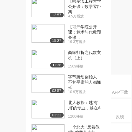
【哈尔滨工程大学
CPU指令的执行
公开课：数学零距
2.9万播放
离...
12:57
4.5万播放
[16] 北京大学公开课：程
09:17
序的执行
【可汗学院公开
2.7万播放
课：算术与代数预
备课...
15:27
19.3万播放
[17] 北京大学公开课：说
05:02
在前面的话
商家打折之代数玄
2.4万播放
机（上）
11:38
[18] 北京大学公开课：程
05:34
1569播放
序是你告诉计算机...
字节跳动创始人：
4.7万播放
不甘平庸的人都懂
延...
[19] 北京大学公开课：如
10:30
03:57
10.9万播放
APP下载
果你的大脑是台计...
3.0万播放
北大教授：越'有
用'的专业，越在A...
[20] 北京大学公开课：如
10:51
03:22
1266播放
反馈
果你来设计一门编...
3.1万播放
一个北大 “反卷教