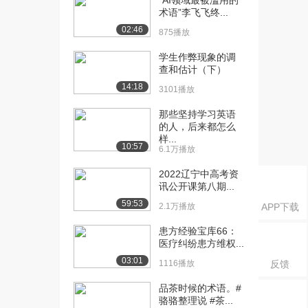
“AI领域最被滥用的
课：栈的相关概念与...
术语”李飞飞终...
1.7万播放
02:46
875播放
[16] 华中科技大学公开
14:05
学生作弊现象的调
课：顺序栈的基本操...
查和估计（下）
1.5万播放
14:18
3101播放
[17] 华中科技大学公开
04:43
那些坚持学习英语
课：链式栈的基本操...
的人，后来都怎么
1.1万播放
样...
10:57
6.1万播放
[18] 华中科技大学公开
22:59
课：栈的应用
2022辽宁中高考资
1.3万播放
讯公开课第八期...
59:53
2.1万播放
APP下载
[19] 华中科技大学公开
04:24
课：队列的相关概念
患方经验宝库66：
1.0万播放
医疗纠纷患方维权...
03:01
1116播放
反馈
[20] 华中科技大学公开
09:24
课：链式队列的基本...
品茶时候的术语。#
1.0万播放
骆骆整理说 #茶...