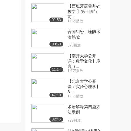
【西班牙语零基础
[10] 华中科技大学公开
09:00
教学 】第十四节
课：单链表的算法
前...
01:53
1.0万播放
2.5万播放
合同纠纷，谨防术
[11] 华中科技大学公开
08:34
语风险
课：单链表的算法视...
00:50
2.1万播放
578播放
【南开大学公开
[12] 华中科技大学公开
06:47
课：数学文化】序
课：单链表的算法视...
言（...
1.6万播放
11:14
1.6万播放
[13] 华中科技大学公开
05:07
【北京大学公开
课：单链表的合并
课：实验心理学】
8....
1.4万播放
47:10
1.8万播放
[14] 华中科技大学公开
13:08
术语解释第四题方
课：循环链表和双向...
法示例
1.6万播放
32:46
728播放
[15] 华中科技大学公开
13:04