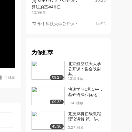
[4] 华中科技大学公开课：
10:25
算法的基本特征
4.2万播放
[5] 华中科技大学公开课：
14:56
算法分析相关概...
4.5万播放
[6] 华中科技大学公开课：
14:56
为你推荐
线性表的概念及...
3.8万播放
北京航空航天大学
公开课：集合映射
[7] 华中科技大学公开课：
07:48
基...
线性表的顺序表...
09:27
手机看
1315播放
3.3万播放
快速学习C和C++，
[8] 华中科技大学公开课：
基础语法和优化...
09:32
顺序表的插入删...
09:32
1342播放
2.7万播放
竞技麻将初级教程
[9] 华中科技大学公开课：
05:04
理论讲解 第一讲...
顺序存储结构的...
45:36
3.2万播放
2.2万播放