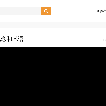

登录/
概念和术语
4