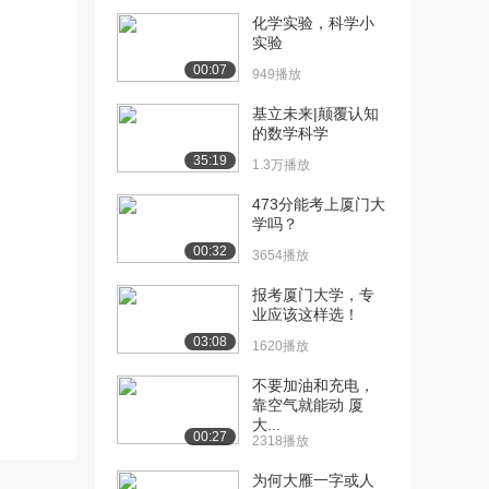
化学实验，科学小
[10] 厦门大学公开课：3.1
15:09
实验
真核细胞的结...
00:07
949播放
1.3万播放
基立未来|颠覆认知
[11] 厦门大学公开课：3.2
09:17
的数学科学
真菌的结构特...
35:19
1.3万播放
1.2万播放
473分能考上厦门大
[12] 厦门大学公开课：3.3
12:00
学吗？
酵母菌的生殖...
00:32
3654播放
1.2万播放
报考厦门大学，专
[13] 厦门大学公开课：3.4
17:09
业应该这样选！
常见的霉菌及...
03:08
1.1万播放
1620播放
[14] 厦门大学公开课：4.1
不要加油和充电，
05:45
靠空气就能动 厦
病毒的概念
大...
2.1万播放
00:27
2318播放
[15] 厦门大学公开课：4.2
08:30
为何大雁一字或人