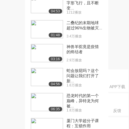
病毒的结构
字形飞行，且不断
1.6万播放
变...
04:53
1212播放
[16] 厦门大学公开课：4.3
11:42
二叠纪的末期地球
病毒的繁殖
超过96%生物被灭...
5.2万播放
01:48
3.4万播放
[17] 厦门大学公开课：4.4
11:25
神兽羊驼竟是疫情
溶原性
的终结者
1.4万播放
03:16
2.9万播放
[18] 厦门大学公开课：4.5
11:41
蛇会放屁吗？这个
病毒与疾病
问题让我们打开了
2.0万播放
新...
04:56
1.6万播放
APP下载
[19] 厦门大学公开课：5.1
09:45
微生物的营养...
恐龙时代的第一个
1.2万播放
巅峰，异特龙为何
被...
06:35
1.8万播放
反馈
[20] 厦门大学公开课：5.2
09:12
微生物的营养...
厦门大学超分子课
8932播放
程：互锁作用