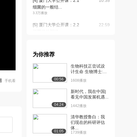
[4] 厦门大学公开课：2.1
10:35
细菌的一般结...
3.3万播放
[5] 厦门大学公开课：2.2
22:59
细菌的外部结...
2.5万播放
[6] 厦门大学公开课：2.3
08:08
为你推荐
细菌的内部结...
2.0万播放
生物科技正尝试设
计生命 生物博士:...
[7] 厦门大学公开课：2.4
08:31
00:56
细菌营养物质...
1608播放
手机看
1.6万播放
新时代，我在中国|
看见中国发展机遇...
[8] 厦门大学公开课：2.5
08:42
04:24
细菌的结构与...
1442播放
1.4万播放
清华教授鲁白：我
们现在的科研评估
[9] 厦门大学公开课：2.6
10:45
体...
古菌的结构
01:05
1739播放
1.2万播放