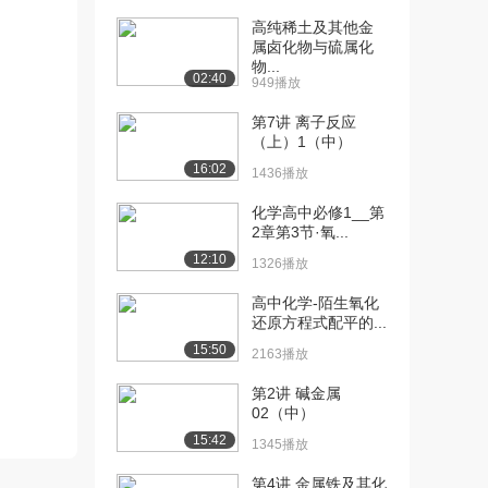
高纯稀土及其他金
[10] 第1单元 第2讲 稀溶液
09:36
属卤化物与硫属化
的依数性：...
物...
02:40
2.5万播放
949播放
第7讲 离子反应
[11] 第1单元 第2讲 稀溶液
10:03
（上）1（中）
的依数性：...
16:02
2.2万播放
1436播放
[12] 第1单元 第2讲 稀溶液
06:19
化学高中必修1__第
2章第3节·氧...
的依数性：...
2.0万播放
12:10
1326播放
[13] 第1单元 第2讲 稀溶液
10:39
高中化学-陌生氧化
的依数性：...
还原方程式配平的...
2.0万播放
15:50
2163播放
[14] 第1单元 第2讲 稀溶液
05:45
第2讲 碱金属
的依数性：...
02（中）
1.8万播放
15:42
1345播放
[15] 第1单元 第3讲 电解质
06:32
第4讲 金属铁及其化