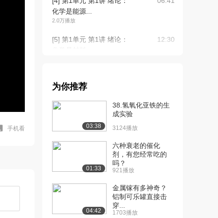
[4] 第1单元 第1讲 绪论：
06:41
化学是能源...
2.0万播放
[5] 第1单元 第1讲 绪论：
12:30
化学是材料...
2.0万播放
[6] 第1单元 第1讲 绪论：
12:09
为你推荐
近代医学的...
2.1万播放
38.氢氧化亚铁的生
成实验
[7] 第1单元 第1讲 绪论：
08:21
03:38
新药研发与...
3124播放
手机看
1.8万播放
六种衰老的催化
剂，有您经常吃的
[8] 第1单元 第1讲 绪论：
07:23
吗？
《大学化学...
01:33
921播放
3.6万播放
金属镓有多神奇？
[9] 第1单元 第2讲 稀溶液
10:55
铝制可乐罐直接击
穿...
的依数性：...
04:42
1703播放
4.0万播放