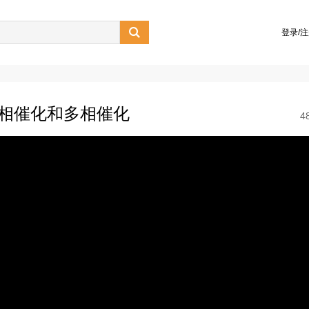

登录/
均相催化和多相催化
4