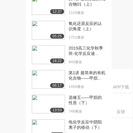
溶液：强电...
合物01（上）
2.5万播放
12:37
1319播放
[16] 第1单元 第3讲 电解质
04:17
氧化还原反应的认
溶液： 强...
识角度（上）
1.9万播放
05:25
1751播放
[17] 第1单元 第3讲 电解质
06:03
2019高三化学秋季
溶液：活度...
班-化学反应速...
1.7万播放
16:22
940播放
[18] 第1单元 第3讲 电解质
06:31
第1讲 最简单的有机
溶液：活度...
化合物——甲烷...
1.6万播放
06:17
1464播放
APP下载
[19] 第1单元 第3讲 电解质
12:08
溶液：酸碱...
选修五——甲烷的
性质（下）
2.2万播放
13:53
748播放
反馈
[20] 第1单元 第3讲 电解质
12:30
溶液：弱电...
电化学反应中阴阳
2.1万播放
离子的移动（下）