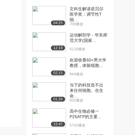
文科生解读诺贝尔
[10] 四川大学公开课：被
06:12
医学奖：调节性T
动运输-葡萄糖的...
细...
3.0万播放
04:25
709播放
[11] 四川大学公开课：水
09:14
运动解剖学 - 华东师
范大学(国家...
孔蛋白的发现及功...
2.7万播放
12:19
9119播放
[12] 四川大学公开课：
09:05
欢迎收看60+男大学
Na+-K+泵及钙...
教授，体验细胞...
3.0万播放
02:15
844播放
[13] 四川大学公开课：
04:47
当下的科技造不出
ABC超家族
来任何细胞。在生
2.7万播放
命...
01:34
650播放
[14] 四川大学公开课：吞
06:25
高中生物必修一
噬作用
P25ATP的主要...
2.6万播放
15:47
5743播放
[15] 四川大学公开课：受
07:49