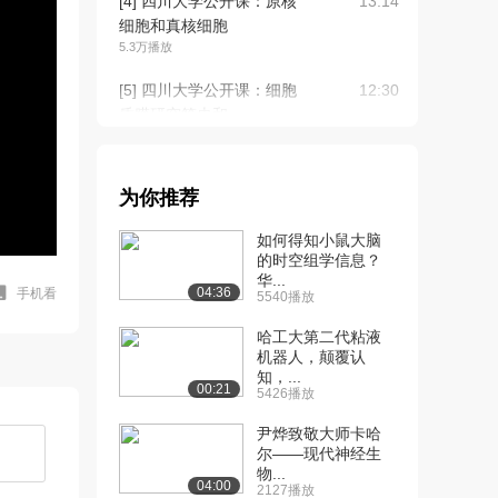
[4] 四川大学公开课：原核
13:14
细胞和真核细胞
5.3万播放
[5] 四川大学公开课：细胞
12:30
质膜研究简史和...
5.1万播放
[6] 四川大学公开课：细胞
09:23
为你推荐
质膜的特性
4.5万播放
如何得知小鼠大脑
的时空组学信息？
[7] 四川大学公开课：细胞
08:00
华...
膜骨架和细胞质...
04:36
手机看
5540播放
4.2万播放
哈工大第二代粘液
[8] 四川大学公开课：细胞
机器人，颠覆认
11:59
知，...
质膜的成分及其...
00:21
5426播放
3.9万播放
尹烨致敬大师卡哈
[9] 四川大学公开课：膜转
12:28
尔——现代神经生
运蛋白及跨膜运...
物...
04:00
2127播放
3.6万播放